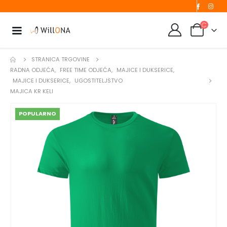
STRANICA TRGOVINE
RADNA ODJEĆA
,
FREE TIME ODJEĆA
,
MAJICE I DUKSERICE
,
MAJICE I DUKSERICE
,
UGOSTITELJSTVO
MAJICA KR KELI
POPULARNO