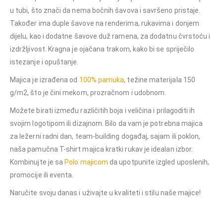
u tubi, što znači da nema bočnih šavova i savršeno pristaje.
Također ima duple šavove na renderima, rukavima i donjem
dijelu, kao i dodatne šavove duž ramena, za dodatnu čvrstoću i
izdržljivost. Kragna je ojačana trakom, kako bi se spriječilo
istezanje i opuštanje.
Majica je izrađena od
100% pamuka
, težine materijala 150
g/m2, što je čini mekom, prozračnom i udobnom.
Možete birati između različitih boja i veličina i prilagoditi ih
svojim logotipom ili dizajnom. Bilo da vam je potrebna majica
za ležerni radni dan, team-building događaj, sajam ili poklon,
naša pamučna T-shirt majica kratki rukav je idealan izbor.
Kombinujte je sa
Polo majicom
da upotpunite izgled uposlenih,
promocije ili eventa.
Naručite svoju danas i uživajte u kvaliteti i stilu naše majice!