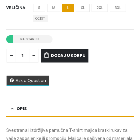
S
M
L
XL
2XL
3XL
VELIČINA
OČISTI
NA STANJU
DODAJ U KORPU
Ask a Question
OPIS
Svestrana i izdržljiva pamučna T-shirt majica kratki rukav za
vaše zaposlenike ili promociju. Majica je sašivena od materijala