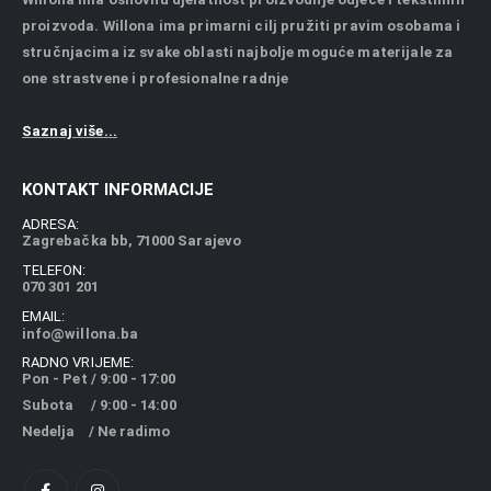
proizvoda. Willona ima primarni cilj pružiti pravim osobama i
stručnjacima iz svake oblasti najbolje moguće materijale za
one strastvene i profesionalne radnje
Saznaj više...
KONTAKT INFORMACIJE
ADRESA:
Zagrebačka bb, 71000 Sarajevo
TELEFON:
070 301 201
EMAIL:
info@willona.ba
RADNO VRIJEME:
Pon - Pet / 9:00 - 17:00
Subota / 9:00 - 14:00
Nedelja / Ne radimo