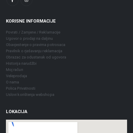
KORISNE INFORMACIJE
Povrati / Zamjene / Reklamacije
Ugovor o prodaji na daljinu
Obavjestenje o pravima potrosaca
Pravilnik o rješavanju reklamacija
Obrazac za odustanak od ugovora
Historija narudžbi
Moj račun
Veleprodaja
O nama
Polica Privatnosti
Uslovi korištenja webshopa
LOKACIJA