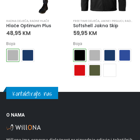
JEĆA
RADNA ODJEĆA
,
RADNE HLAČE
FREE TIME ODJEĆA
,
JAKNE I PRSLUCI
,
RADNA ODJEĆA
Hlače Optimum Plus
Softshell Jakna Skip
48,95
KM
59,95
KM
Boja
Boja
Kontaktirajte nas
O NAMA
Willona ima osnovnu djelatnost proizvodnje odjeće i tekstilnih