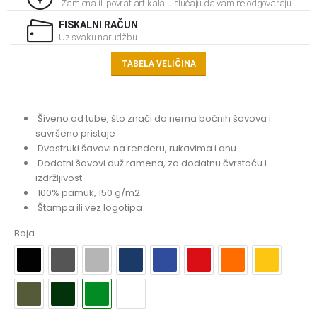
Zamjena ili povrat artikala u slučaju da vam ne odgovaraju
FISKALNI RAČUN
Uz svaku narudžbu
TABELA VELIČINA
Šiveno od tube, što znači da nema bočnih šavova i
savršeno pristaje
Dvostruki šavovi na renderu, rukavima i dnu
Dodatni šavovi duž ramena, za dodatnu čvrstoću i
izdržljivost
100% pamuk, 150 g/m2
Štampa ili vez logotipa
Boja