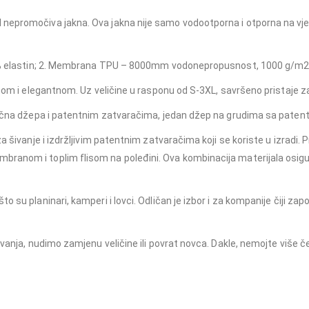
epromočiva jakna. Ova jakna nije samo vodootporna i otporna na vjeta
 4% elastin; 2. Membrana TPU – 8000mm vodonepropusnost, 1000 g/m2
lnom i elegantnom. Uz veličine u rasponu od S-3XL, savršeno pristaje 
 bočna džepa i patentnim zatvaračima, jedan džep na grudima sa pate
a šivanje i izdržljivim patentnim zatvaračima koji se koriste u izradi.
ranom i toplim flisom na poleđini. Ova kombinacija materijala osigura
 su planinari, kamperi i lovci. Odličan je izbor i za kompanije čiji za
vanja, nudimo zamjenu veličine ili povrat novca. Dakle, nemojte više če