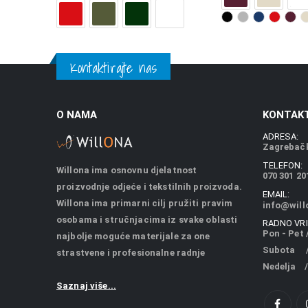
Kontaktirajte nas
O NAMA
KONTAKT
ADRESA:
Zagrebačk
TELEFON:
Willona ima osnovnu djelatnost
070 301 20
proizvodnje odjeće i tekstilnih proizvoda.
EMAIL:
Willona ima primarni cilj pružiti pravim
info@will
osobama i stručnjacima iz svake oblasti
RADNO VRI
Pon - Pet /
najbolje moguće materijale za one
Subota / 
strastvene i profesionalne radnje
Nedelja /
Saznaj više...