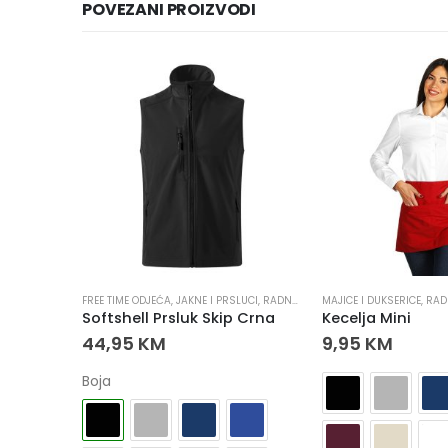
POVEZANI PROIZVODI
LUCI
,
RADNA ODJEĆA
FREE TIME ODJEĆA
,
RADNE JAKNE
,
JAKNE I PRSLUCI
,
RADNA ODJEĆA
MAJICE I DUKSERICE
,
RADNI PRSLUCI
,
RAD
Softshell Jakna Pro Sa Skidajućom Kapuljačom
Softshell Prsluk Skip Crna
Kecelja Mini
M
44,95
KM
9,95
KM
Boja