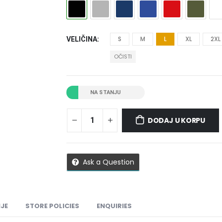
S
M
L
XL
2XL
VELIČINA
OČISTI
NA STANJU
DODAJ U KORPU
Ask a Question
JE
STORE POLICIES
ENQUIRIES