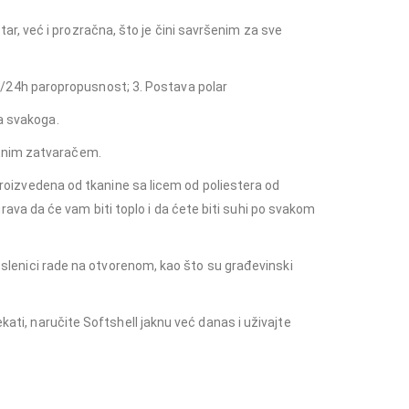
r, već i prozračna, što je čini savršenim za sve
/24h paropropusnost; 3. Postava polar
za svakoga.
ntnim zatvaračem.
 Proizvedena od tkanine sa licem od poliestera od
va da će vam biti toplo i da ćete biti suhi po svakom
poslenici rade na otvorenom, kao što su građevinski
kati, naručite Softshell jaknu već danas i uživajte