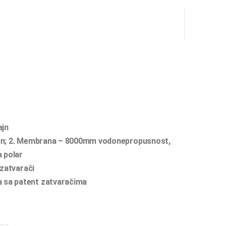
ajn
astin; 2. Membrana – 8000mm vodonepropusnost,
 polar
 zatvarači
a sa patent zatvaračima