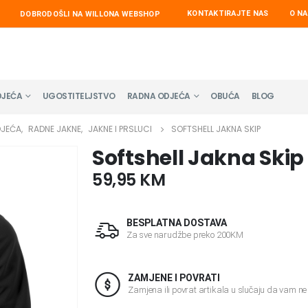
KONTAKTIRAJTE NAS
O N
DOBRODOŠLI NA WILLONA WEBSHOP
DJEĆA
UGOSTITELJSTVO
RADNA ODJEĆA
OBUĆA
BLOG
DJEĆA
,
RADNE JAKNE
,
JAKNE I PRSLUCI
SOFTSHELL JAKNA SKIP
Softshell Jakna Skip
59,95
KM
BESPLATNA DOSTAVA
Za sve narudžbe preko 200KM
ZAMJENE I POVRATI
Zamjena ili povrat artikala u slučaju da vam n