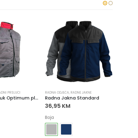
A ODJEĆA
ADNI PRSLUCI
RADNA ODJEĆA
,
RADNE JAKNE
FREE TIME O
Vatirani prsluk Optimum plus
Radna Jakna Standard
Termo P
36,95
KM
99,95
Boja