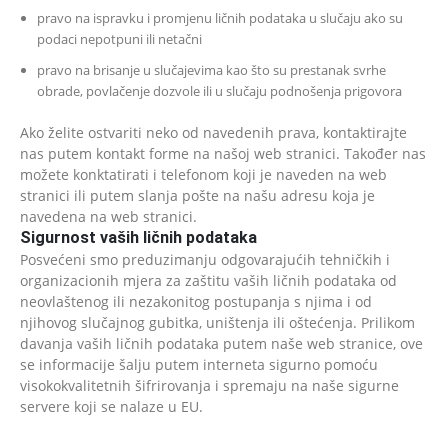
pravo na ispravku i promjenu ličnih podataka u slučaju ako su
podaci nepotpuni ili netačni
pravo na brisanje u slučajevima kao što su prestanak svrhe
obrade, povlačenje dozvole ili u slučaju podnošenja prigovora
Ako želite ostvariti neko od navedenih prava, kontaktirajte
nas putem kontakt forme na našoj web stranici. Također nas
možete konktatirati i telefonom koji je naveden na web
stranici ili putem slanja pošte na našu adresu koja je
navedena na web stranici.
Sigurnost vaših ličnih podataka
Posvećeni smo preduzimanju odgovarajućih tehničkih i
organizacionih mjera za zaštitu vaših ličnih podataka od
neovlaštenog ili nezakonitog postupanja s njima i od
njihovog slučajnog gubitka, uništenja ili oštećenja. Prilikom
davanja vaših ličnih podataka putem naše web stranice, ove
se informacije šalju putem interneta sigurno pomoću
visokokvalitetnih šifrirovanja i spremaju na naše sigurne
servere koji se nalaze u EU.