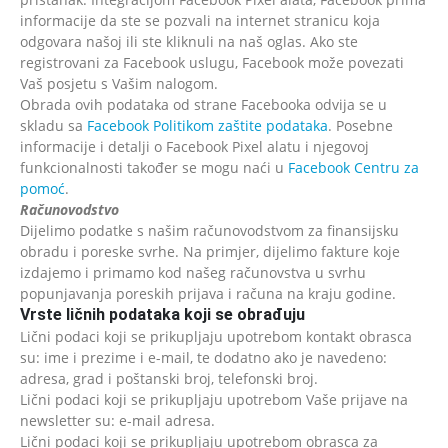
informacije da ste se pozvali na internet stranicu koja
odgovara našoj ili ste kliknuli na naš oglas. Ako ste
registrovani za Facebook uslugu, Facebook može povezati
Vaš posjetu s Vašim nalogom.
Obrada ovih podataka od strane Facebooka odvija se u
skladu sa
Facebook Politikom zaštite podataka
. Posebne
informacije i detalji o Facebook Pixel alatu i njegovoj
funkcionalnosti također se mogu naći u
Facebook Centru za
pomoć
.
Računovodstvo
Dijelimo podatke s našim računovodstvom za finansijsku
obradu i poreske svrhe. Na primjer, dijelimo fakture koje
izdajemo i primamo kod našeg računovstva u svrhu
popunjavanja poreskih prijava i računa na kraju godine.
Vrste ličnih podataka koji se obrađuju
Lični podaci koji se prikupljaju upotrebom kontakt obrasca
su: ime i prezime i e-mail, te dodatno ako je navedeno:
adresa, grad i poštanski broj, telefonski broj.
Lični podaci koji se prikupljaju upotrebom Vaše prijave na
newsletter su: e-mail adresa.
Lični podaci koji se prikupljaju upotrebom obrasca za