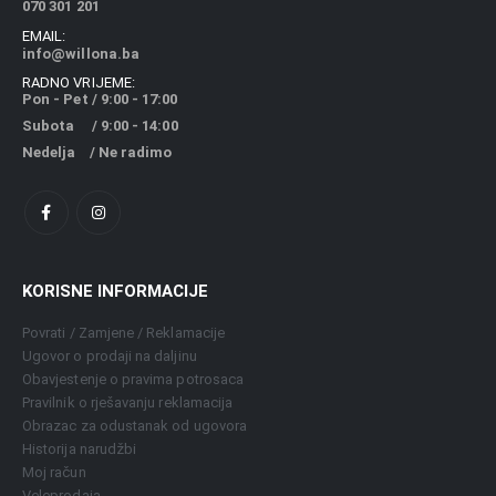
070 301 201
EMAIL:
info@willona.ba
RADNO VRIJEME:
Pon - Pet / 9:00 - 17:00
Subota / 9:00 - 14:00
Nedelja / Ne radimo
KORISNE INFORMACIJE
Povrati / Zamjene / Reklamacije
Ugovor o prodaji na daljinu
Obavjestenje o pravima potrosaca
Pravilnik o rješavanju reklamacija
Obrazac za odustanak od ugovora
Historija narudžbi
Moj račun
Veleprodaja