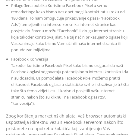
Prilagođena publika Koristimo Facebook Pixel u svrhu
remarketinga kako bismo Vas opet mogli kontaktirati u roku od
180 dana. To nam omogućuje prikazivanje oglasa (“Facebook
Ads”) temeljenih na interesu korisnika internet stranice kad
posjete društvenu mrežu “Facebook” ili drugu internet stranicu
koja također koristi ovaj alat. Na taj način prikazujemo oglase koji
Vas zanimaju kako bismo Vam učinili našu internet stranicu ili
ponude zanimljivijima.
Facebook Konverzija
Također koristimo Facebook Pixel kako bismo osigurali da naši
Facebook oglasi odgovaraju potencijalnom interesu korisnika i da
nisu dosadni. Uz pomoć alata Facebook Pixel možemo pratiti
efikasnost Facebook oglasa u statističke svrhe i istraživanje tržišta
tako što ćemo vidjeti jesu li korisnici posjetili našu internet
stranicu nakon što su kliknuli na Facebook oglas (tzv.
“konverzija”).
Zbog korištenja marketinških alata, Vaš browser automatski
uspostavlja idirektnu vezu s Facebook serverom nakon što
pristanete na upotrebu kolačića koji zahtijevaju Vaš
pristanak. Integracijom Facebook Pixel alata, Facebook prima