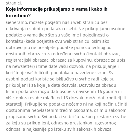
stranici.
Koje informacije prikupljamo o vama i kako ih
koristimo?
Generalno, možete posjetiti našu web stranicu bez
otkrivanja osobnih podataka o sebi. Ne prikupljamo osobne
podatke o vama (kao što su vaše ime i pojedinosti o
kontaktu) kada posjetite ovu web stranicu, osim ako
dobrovoljno ne pošaljete podatke pomoću jednog od
dostupnih obrazaca za određenu svrhu (kontakt obrazac,
registracijski obrazac, obrazac za kupovinu, obrazac za upis
na newsletter) i time date vašu dozvolu na prikupljanje i
korištenje vaših ličnih podataka u navedene svrhe. Svi
osobni podaci koriste se isključivo u svrhe radi koje su
prikupljeni i za koje je data dozvola. Dozvolu za obradu
ličnih podataka mogu dati osobe s navršenih 16 godina ili
više, dok za osobe mlađe od 16 dozvolu može dati roditelj ili
staratelj. Prikupljene podatke nećemo ni na koji način učiniti
dostupnima neovlaštenim trećim osobama, osim u zakonom
propisanu svrhu. Svi podaci se brišu nakon prestanka svrhe
za koju su prikupljeni, odnosno prestankom ugovornog
odnosa, a najkasnije po isteku svih zakonskih obveza