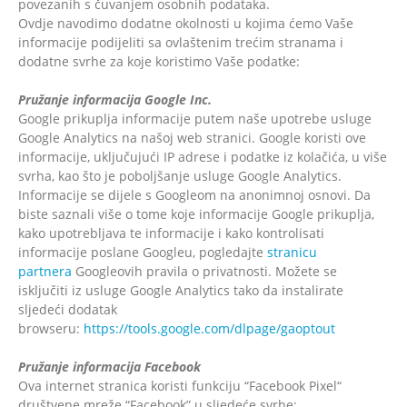
povezanih s čuvanjem osobnih podataka.
Ovdje navodimo dodatne okolnosti u kojima ćemo Vaše
informacije podijeliti sa ovlaštenim trećim stranama i
dodatne svrhe za koje koristimo Vaše podatke:
Pružanje informacija Google Inc.
Google prikuplja informacije putem naše upotrebe usluge
Google Analytics na našoj web stranici. Google koristi ove
informacije, uključujući IP adrese i podatke iz kolačića, u više
svrha, kao što je poboljšanje usluge Google Analytics.
Informacije se dijele s Googleom na anonimnoj osnovi. Da
biste saznali više o tome koje informacije Google prikuplja,
kako upotrebljava te informacije i kako kontrolisati
informacije poslane Googleu, pogledajte
stranicu
partnera
Googleovih pravila o privatnosti. Možete se
isključiti iz usluge Google Analytics tako da instalirate
sljedeći dodatak
browseru:
https://tools.google.com/dlpage/gaoptout
Pružanje informacija Facebook
Ova internet stranica koristi funkciju “Facebook Pixel“
društvene mreže “Facebook” u sljedeće svrhe: