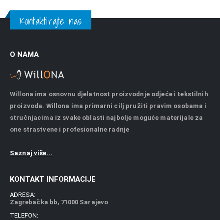
Kontaktirajte nas
O NAMA
Willona ima osnovnu djelatnost proizvodnje odjeće i tekstilnih
proizvoda. Willona ima primarni cilj pružiti pravim osobama i
stručnjacima iz svake oblasti najbolje moguće materijale za
one strastvene i profesionalne radnje
Saznaj više...
KONTAKT INFORMACIJE
ADRESA:
Zagrebačka bb, 71000 Sarajevo
TELEFON: