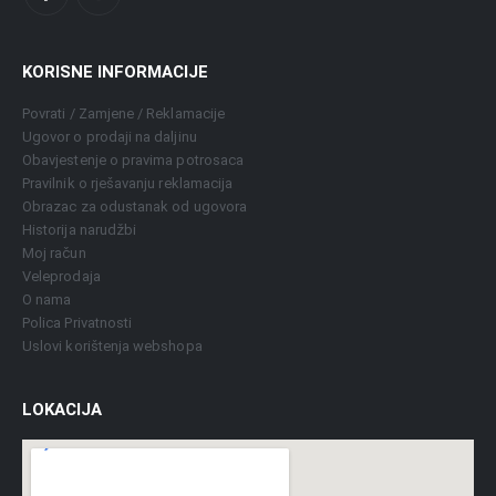
KORISNE INFORMACIJE
Povrati / Zamjene / Reklamacije
Ugovor o prodaji na daljinu
Obavjestenje o pravima potrosaca
Pravilnik o rješavanju reklamacija
Obrazac za odustanak od ugovora
Historija narudžbi
Moj račun
Veleprodaja
O nama
Polica Privatnosti
Uslovi korištenja webshopa
LOKACIJA