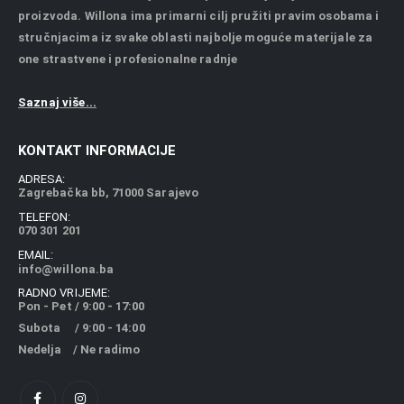
proizvoda. Willona ima primarni cilj pružiti pravim osobama i
stručnjacima iz svake oblasti najbolje moguće materijale za
one strastvene i profesionalne radnje
Saznaj više...
KONTAKT INFORMACIJE
ADRESA:
Zagrebačka bb, 71000 Sarajevo
TELEFON:
070 301 201
EMAIL:
info@willona.ba
RADNO VRIJEME:
Pon - Pet / 9:00 - 17:00
Subota / 9:00 - 14:00
Nedelja / Ne radimo