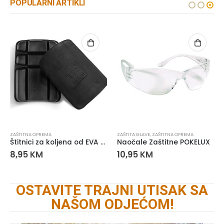
POPULARNI ARTIKLI
JSTVO
ZAŠTITNA OPREMA
,
RADNE JAKNE
ZAŠTITA GLAVE
,
ZAŠTITNA OPREMA
Štitnici za koljena od EVA pjene
Naočale Zaštitne POKELUX
8,95
KM
10,95
KM
OSTAVITE TRAJNI UTISAK SA
NAŠOM ODJEĆOM!