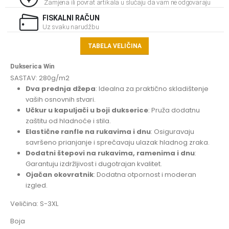
Zamjena ili povrat artikala u slučaju da vam ne odgovaraju
FISKALNI RAČUN
Uz svaku narudžbu
TABELA VELIČINA
Dukserica Win
SASTAV: 280g/m2
Dva prednja džepa
: Idealna za praktično skladištenje
vaših osnovnih stvari.
Učkur u kapuljači u boji dukserice
: Pruža dodatnu
zaštitu od hladnoće i stila.
Elastične ranfle na rukavima i dnu
: Osiguravaju
savršeno prianjanje i sprečavaju ulazak hladnog zraka.
Dodatni štepovi na rukavima, ramenima i dnu
:
Garantuju izdržljivost i dugotrajan kvalitet.
Ojačan okovratnik
: Dodatna otpornost i moderan
izgled.
Veličina: S-3XL
Boja