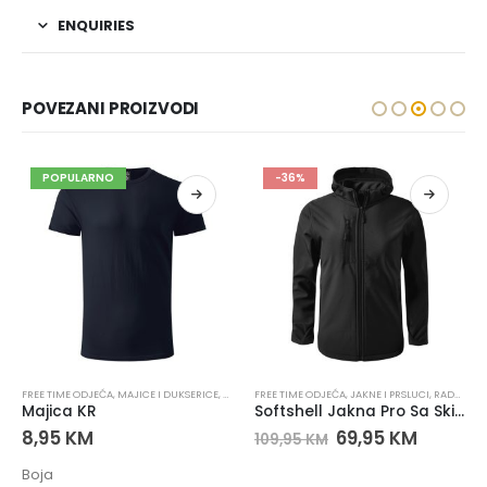
ENQUIRIES
POVEZANI PROIZVODI
POPULARNO
-36%
JEĆA
FREE TIME ODJEĆA
,
RADNE JAKNE
,
MAJICE I DUKSERICE
,
MAJICE I DUKSERICE
FREE TIME ODJEĆA
,
RADNA ODJEĆA
,
JAKNE I PRSLUCI
,
UGOSTITELJSTV
,
RADNA ODJEĆA
Majica KR
Softshell Jakna Pro Sa Skidajućom Kapuljačom
8,95
KM
69,95
KM
109,95
KM
Boja