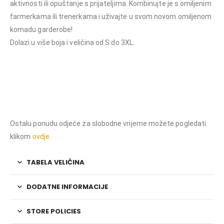
aktivnosti ili opuštanje s prijateljima. Kombinujte je s omiljenim
farmerkama ili trenerkama i uživajte u svom novom omiljenom
komadu garderobe!
Dolazi u više boja i veličina od S do 3XL.
Dukserica Win, udobna dukserica, dukserica sa visokim kragnom, dukserica
za sport, topla dukserica, dukserica sa rajsferšlusom, elastične ranfle,
sportska dukserica, dukserica za svakodnevno nošenje, kvaliteta i
funkcionalnost, topla odjeća, kvalitetna odjeća
Ostalu ponudu odjeće za slobodne vrijeme možete pogledati
klikom
ovdje.
TABELA VELIČINA
DODATNE INFORMACIJE
STORE POLICIES