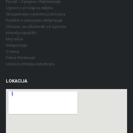
Povrati / Zamjene / Reklamacije
Ugovor o prodaji na daljinu
Obavjestenje o pravima potrosaca
Pravilnik o rješavanju reklamacija
Obrazac za odustanak od ugovora
Historija narudžbi
Moj račun
Veleprodaja
O nama
Polica Privatnosti
Uslovi korištenja webshopa
LOKACIJA