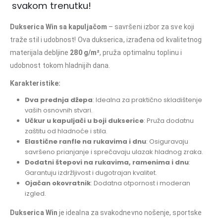
svakom trenutku!
Dukserica Win sa kapuljačom
– savršeni izbor za sve koji
traže stil i udobnost! Ova dukserica, izrađena od kvalitetnog
materijala debljine
280 g/m²
, pruža optimalnu toplinu i
udobnost tokom hladnijih dana.
Karakteristike:
Dva prednja džepa
: Idealna za praktično skladištenje
vaših osnovnih stvari.
Učkur u kapuljači u boji dukserice
: Pruža dodatnu
zaštitu od hladnoće i stila.
Elastične ranfle na rukavima i dnu
: Osiguravaju
savršeno prianjanje i sprečavaju ulazak hladnog zraka.
Dodatni štepovi na rukavima, ramenima i dnu
:
Garantuju izdržljivost i dugotrajan kvalitet.
Ojačan okovratnik
: Dodatna otpornost i moderan
izgled.
Dukserica Win
je idealna za svakodnevno nošenje, sportske