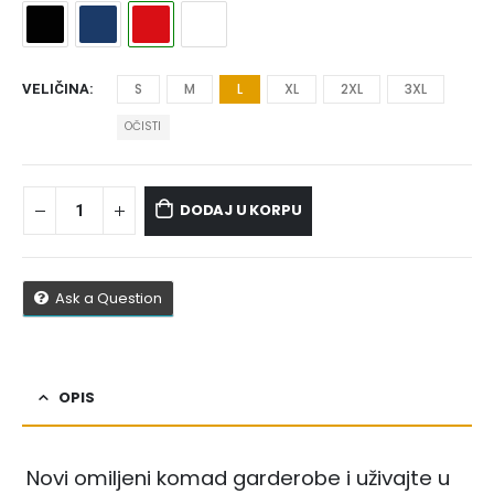
S
M
L
XL
2XL
3XL
VELIČINA
OČISTI
DODAJ U KORPU
Ask a Question
OPIS
Novi omiljeni komad garderobe i uživajte u