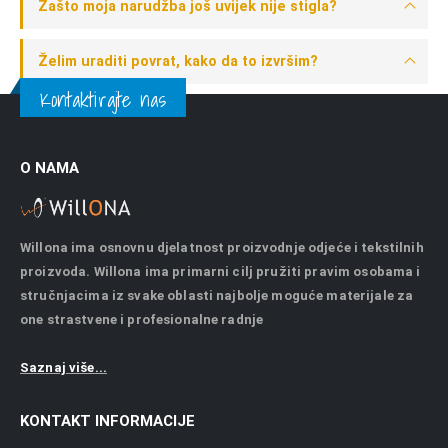
Zašto moja narudžba još uvijek nije stigla?
Želim uraditi povrat, kako da to izvršim?
Kontaktirajte nas
O NAMA
Willona ima osnovnu djelatnost proizvodnje odjeće i tekstilnih
proizvoda. Willona ima primarni cilj pružiti pravim osobama i
stručnjacima iz svake oblasti najbolje moguće materijale za
one strastvene i profesionalne radnje
Saznaj više...
KONTAKT INFORMACIJE