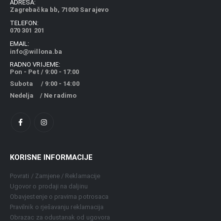
ADRESA:
Zagrebačka bb, 71000 Sarajevo
TELEFON:
070 301 201
EMAIL:
info@willona.ba
RADNO VRIJEME:
Pon - Pet / 9:00 - 17:00
Subota / 9:00 - 14:00
Nedelja / Ne radimo
KORISNE INFORMACIJE
Povrati / Zamjene / Reklamacije
Ugovor o prodaji na daljinu
Obavjestenje o pravima potrosaca
Pravilnik o rješavanju reklamacija
Obrazac za odustanak od ugovora