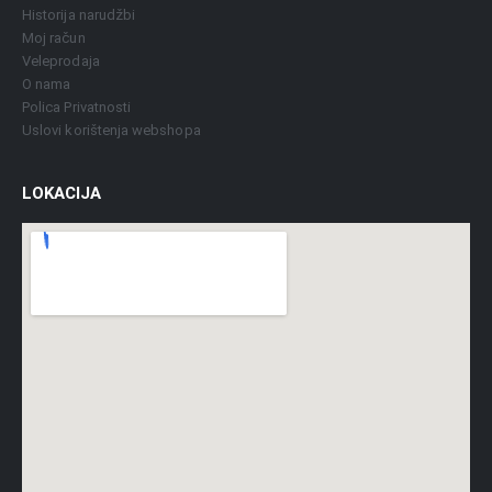
Historija narudžbi
Moj račun
Veleprodaja
O nama
Polica Privatnosti
Uslovi korištenja webshopa
LOKACIJA