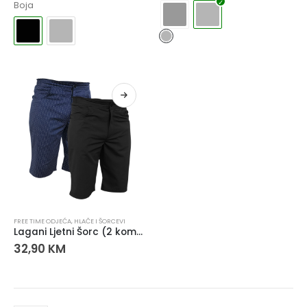
Boja
FREE TIME ODJEĆA
,
HLAČE I ŠORCEVI
Lagani Ljetni Šorc (2 komada)
32,90
KM