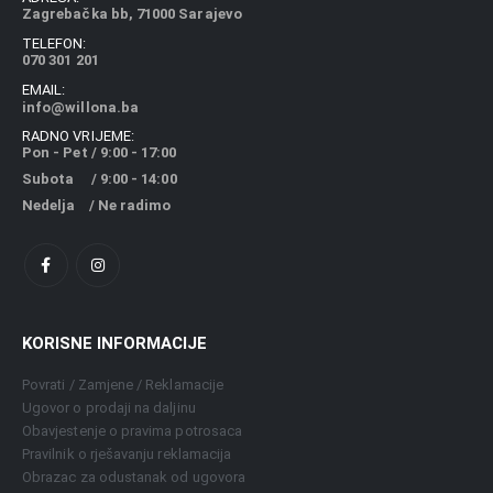
Zagrebačka bb, 71000 Sarajevo
TELEFON:
070 301 201
EMAIL:
info@willona.ba
RADNO VRIJEME:
Pon - Pet / 9:00 - 17:00
Subota / 9:00 - 14:00
Nedelja / Ne radimo
KORISNE INFORMACIJE
Povrati / Zamjene / Reklamacije
Ugovor o prodaji na daljinu
Obavjestenje o pravima potrosaca
Pravilnik o rješavanju reklamacija
Obrazac za odustanak od ugovora