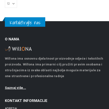
Kontaktirajte nas
O NAMA
Willona ima osnovnu djelatnost proizvodnje odjeće i tekstilnih
proizvoda. Willona ima primarni cilj pružiti pravim osobama i
stručnjacima iz svake oblasti najbolje moguće materijale za
one strastvene i profesionalne radnje
Saznaj više...
KONTAKT INFORMACIJE
ADRESA: