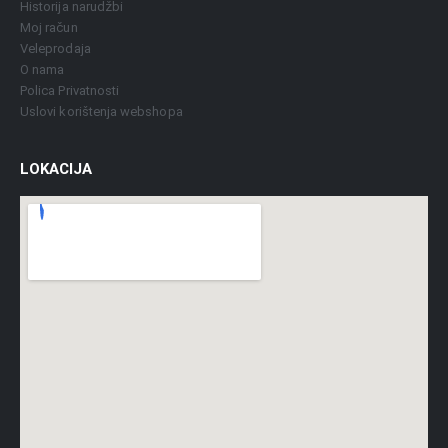
Historija narudžbi
Moj račun
Veleprodaja
O nama
Polica Privatnosti
Uslovi korištenja webshopa
LOKACIJA