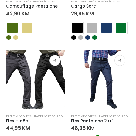
FREE TIME ODJEĆA
,
HLAČE I ŠORCEVI
FREE TIME ODJEĆA
,
HLAČE I ŠORCEVI
Camouflage Pantalone
Cargo Šorc
42,90
KM
29,95
KM
FREE TIME ODJEĆA
,
HLAČE I ŠORCEVI
,
RADNA ODJEĆA
FREE TIME ODJEĆA
,
RADNE HLAČE
,
HLAČE I ŠORCEVI
,
RADNE HLAČE
Flex Hlače
Flex Pantalone 2 u 1
44,95
KM
48,95
KM