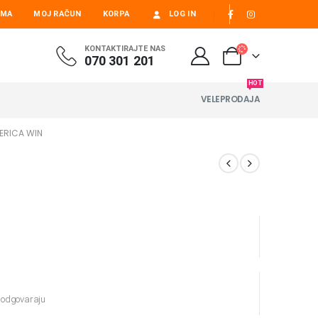
AMA
MOJ RAČUN
KORPA
LOG IN
KONTAKTIRAJTE NAS
070 301 201
HOT
VELEPRODAJA
ERICA WIN
e odgovaraju