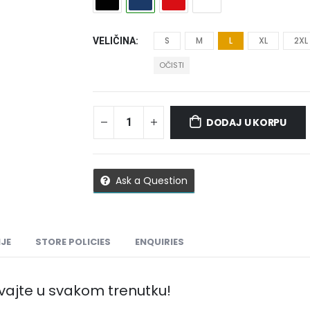
S
M
L
XL
2XL
VELIČINA
OČISTI
DODAJ U KORPU
Ask a Question
JE
STORE POLICIES
ENQUIRIES
vajte u svakom trenutku!