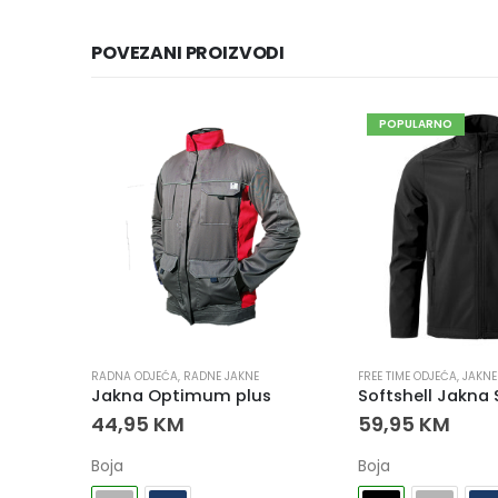
POVEZANI PROIZVODI
POPULARNO
FREE TIME ODJEĆA
,
JAKNE I PRSLUCI
,
RADNA ODJEĆA
FREE TIME ODJEĆA
,
RADNE JAKNE
,
JAKNE
s
Softshell Jakna Skip
Dukserica Win
59,95
KM
34,95
KM
Boja
Boja