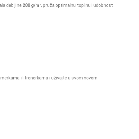
ala debljine
280 g/m²
, pruža optimalnu toplinu i udobnost
farmerkama ili trenerkama i uživajte u svom novom
rtska dukserica, dukserica za svakodnevno nošenje, kvaliteta i