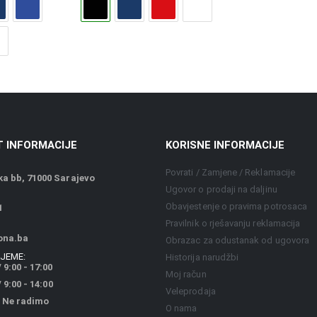
 INFORMACIJE
KORISNE INFORMACIJE
Povrati / Zamjene / Reklamacije
a bb, 71000 Sarajevo
Ugovor o prodaji na daljinu
Obavjestenje o pravima potrosaca
1
Pravilnik o rješavanju reklamacija
ona.ba
Obrazac za odustanak od ugovora
JEME:
Historija narudžbi
 9:00 - 17:00
Moj račun
9:00 - 14:00
Veleprodaja
 Ne radimo
O nama