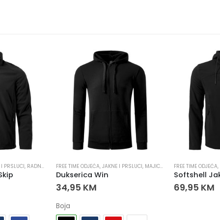
POPULARNO
 I PRSLUCI
,
MAJICE I DUKSERICE
FREE TIME ODJEĆA
,
MAJICE I DUKSERICE
,
JAKNE I PRSLUCI
,
RADNA ODJEĆA
,
RADNA ODJEĆA
FREE TIME ODJEĆA
,
RADNE JAKNE
,
Softshell Jakna Nitro
Termo Polar
69,95
KM
99,95
KM