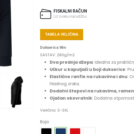
FISKALNI RAČUN
Uz svaku narudžbu
TABELA VELIČINA
Dukserica Win
SASTAV: 280g/m2
Dva prednja džepa
: Idealna za praktič
Učkur u kapuljači u boji dukserice
: Pr
Elastične ranfle na rukavima i dnu
: O
hladnog zraka.
Dodatni štepovi na rukavima, ramen
Ojačan okovratnik
: Dodatna otpornost
Veličina: S-3XL
Boja