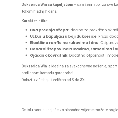
Dukserica Win sa kapuljačom
– savršeni izbor za sve koj
tokom hladnijih dana.
Karakteristike:
Dva prednja džepa
: Idealna za praktično sklad
Učkur u kapuljači u boji dukserice
: Pruža doda
Elastične ranfle na rukavima i dnu
: Osigurav
Dodatni štepovi na rukavima, ramenima i 
Ojačan okovratnik
: Dodatna otpornost i mode
Dukserica Win
je idealna za svakodnevno nošenje, sports
omiljenom komadu garderobe!
Dolazi u više boja i veličina od S do 3XL.
Dukserica Win, udobna dukserica, dukserica sa visokim kragnom, duks
funkcionalnost, topla odjeća, kvalitetna odjeća
Ostalu ponudu odjeće za slobodne vrijeme možete pogle