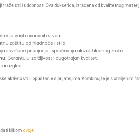
i traže stil i udobnost! Ova dukserica, izrađena od kvalitetnog materij
ištenje vaših osnovnih stvari.
tnu zaštitu od hladnoće i stila.
aju savršeno prianjanje i sprečavaju ulazak hladnog zraka.
dnu
: Garantuju izdržljivost i dugotrajan kvalitet.
ran izgled.
ke aktivnosti ili opuštanje s prijateljima. Kombinujte je s omiljenim 
erica za sport, topla dukserica, dukserica sa rajsferšlusom, elastične ranfle, spo
dati klikom
ovdje.