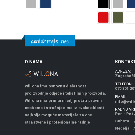
Kontaktirajte nas
O NAMA
KONTAKT
ADRESA:
Zagrebačk
TELEFON:
Willona ima osnovnu djelatnost
070 301 20
proizvodnje odjeće i tekstilnih proizvoda.
EMAIL:
Willona ima primarni cilj pružiti pravim
info@will
osobama i stručnjacima iz svake oblasti
RADNO VRI
Pon - Pet /
najbolje moguće materijale za one
Subota / 
strastvene i profesionalne radnje
Nedelja /