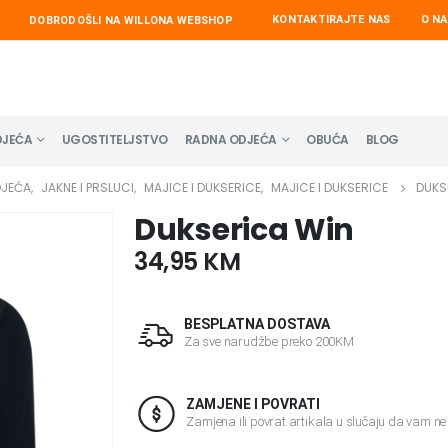
KONTAKTIRAJTE NAS
O N
DOBRODOŠLI NA WILLONA WEBSHOP
DJEĆA
UGOSTITELJSTVO
RADNA ODJEĆA
OBUĆA
BLOG
DJEĆA
,
JAKNE I PRSLUCI
,
MAJICE I DUKSERICE
,
MAJICE I DUKSERICE
DUKS
Dukserica Win
34,95
KM
BESPLATNA DOSTAVA
Za sve narudžbe preko 200KM
ZAMJENE I POVRATI
Zamjena ili povrat artikala u slučaju da vam n