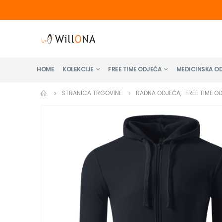
HOME
KOLEKCIJE
FREE TIME ODJEĆA
MEDICINSKA O
STRANICA TRGOVINE
RADNA ODJEĆA
,
FREE TIME O