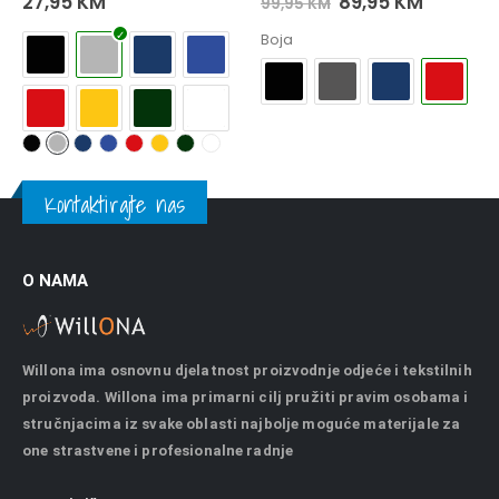
27,95
KM
89,95
KM
99,95
KM
Boja
Kontaktirajte nas
O NAMA
Willona ima osnovnu djelatnost proizvodnje odjeće i tekstilnih
proizvoda. Willona ima primarni cilj pružiti pravim osobama i
stručnjacima iz svake oblasti najbolje moguće materijale za
one strastvene i profesionalne radnje