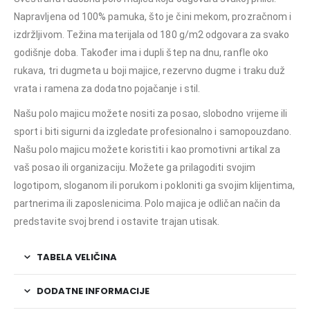
Napravljena od 100% pamuka, što je čini mekom, prozračnom i
izdržljivom. Težina materijala od 180 g/m2 odgovara za svako
godišnje doba. Također ima i dupli štep na dnu, ranfle oko
rukava, tri dugmeta u boji majice, rezervno dugme i traku duž
vrata i ramena za dodatno pojačanje i stil.
Našu polo majicu možete nositi za posao, slobodno vrijeme ili
sport i biti sigurni da izgledate profesionalno i samopouzdano.
Našu polo majicu možete koristiti i kao promotivni artikal za
vaš posao ili organizaciju. Možete ga prilagoditi svojim
logotipom, sloganom ili porukom i pokloniti ga svojim klijentima,
partnerima ili zaposlenicima. Polo majica je odličan način da
predstavite svoj brend i ostavite trajan utisak.
TABELA VELIČINA
DODATNE INFORMACIJE