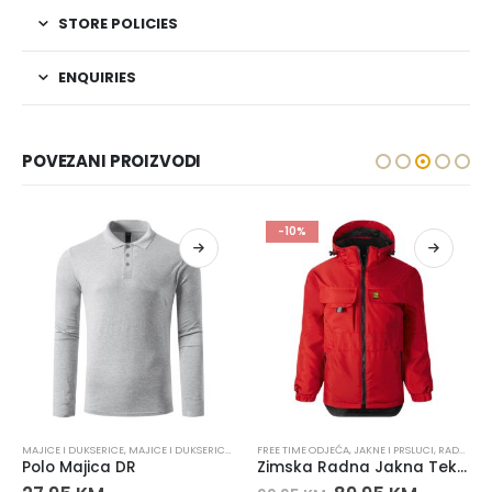
STORE POLICIES
ENQUIRIES
POVEZANI PROIZVODI
-10%
JEĆA
MAJICE I DUKSERICE
,
MAJICE I DUKSERICE
,
FREE TIME ODJEĆA
FREE TIME ODJEĆA
,
RADNA ODJEĆA
,
JAKNE I PRSLUCI
,
RADNA ODJEĆA
Polo Majica DR
Zimska Radna Jakna Tekton