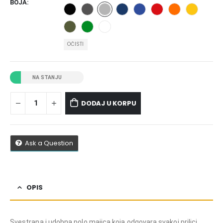
BOJA
OČISTI
NA STANJU
DODAJ U KORPU
Ask a Question
OPIS
Svestrana i udobna polo majica koja odgovara svakoj prilici.