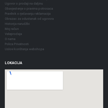
Ugovor o prodaji na daljinu
Obavjestenje o pravima potrosaca
Pravilnik o rješavanju reklamacija
Obrazac za odustanak od ugovora
Historija narudžbi
Moj račun
Veleprodaja
O nama
Polica Privatnosti
Uslovi korištenja webshopa
LOKACIJA