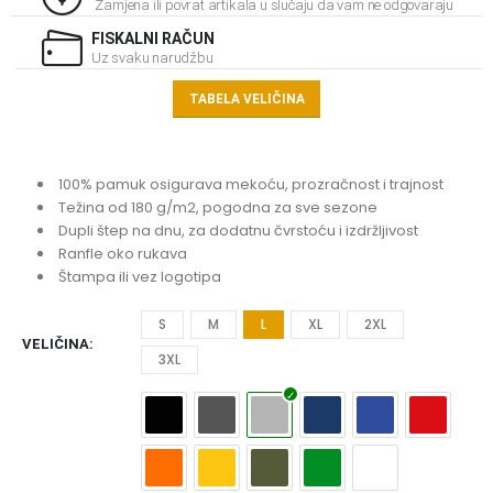
Zamjena ili povrat artikala u slučaju da vam ne odgovaraju
FISKALNI RAČUN
Uz svaku narudžbu
TABELA VELIČINA
100% pamuk osigurava mekoću, prozračnost i trajnost
Težina od 180 g/m2, pogodna za sve sezone
Dupli štep na dnu, za dodatnu čvrstoću i izdržljivost
Ranfle oko rukava
Štampa ili vez logotipa
S
M
L
XL
2XL
VELIČINA
3XL