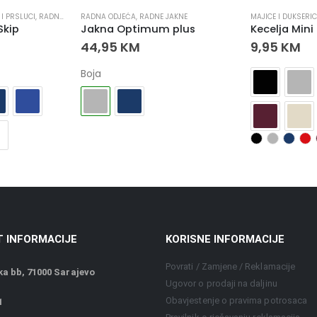
 I PRSLUCI
,
RADNA ODJEĆA
RADNA ODJEĆA
,
RADNE JAKNE
,
RADNE JAKNE
MAJICE I DUKSERIC
Skip
Jakna Optimum plus
Kecelja Mini
44,95
KM
9,95
KM
Boja
 INFORMACIJE
KORISNE INFORMACIJE
Povrati / Zamjene / Reklamacije
a bb, 71000 Sarajevo
Ugovor o prodaji na daljinu
Obavjestenje o pravima potrosaca
1