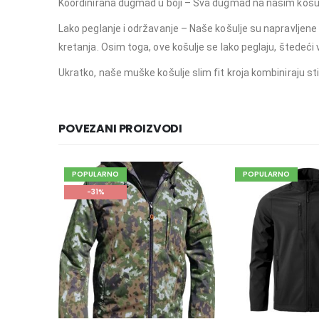
Koordinirana dugmad u boji – Sva dugmad na našim košulj
Lako peglanje i održavanje – Naše košulje su napravljen
kretanja. Osim toga, ove košulje se lako peglaju, štedeći 
Ukratko, naše muške košulje slim fit kroja kombiniraju stil
POVEZANI PROIZVODI
POPULARNO
POPULARNO
-31%