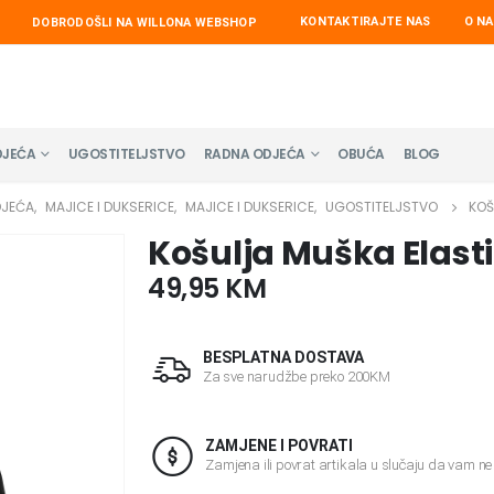
KONTAKTIRAJTE NAS
O N
DOBRODOŠLI NA WILLONA WEBSHOP
DJEĆA
UGOSTITELJSTVO
RADNA ODJEĆA
OBUĆA
BLOG
DJEĆA
,
MAJICE I DUKSERICE
,
MAJICE I DUKSERICE
,
UGOSTITELJSTVO
KOŠ
Košulja Muška Elast
49,95
KM
BESPLATNA DOSTAVA
Za sve narudžbe preko 200KM
ZAMJENE I POVRATI
Zamjena ili povrat artikala u slučaju da vam n