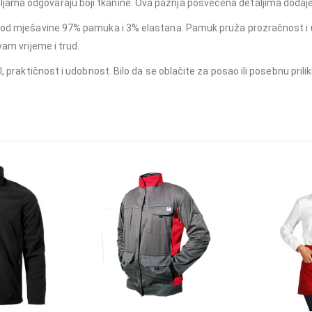
ama odgovaraju boji tkanine. Ova pažnja posvećena detaljima dodaje so
e od mješavine 97% pamuka i 3% elastana. Pamuk pruža prozračnost i u
vam vrijeme i trud.
, praktičnost i udobnost. Bilo da se oblačite za posao ili posebnu prilik