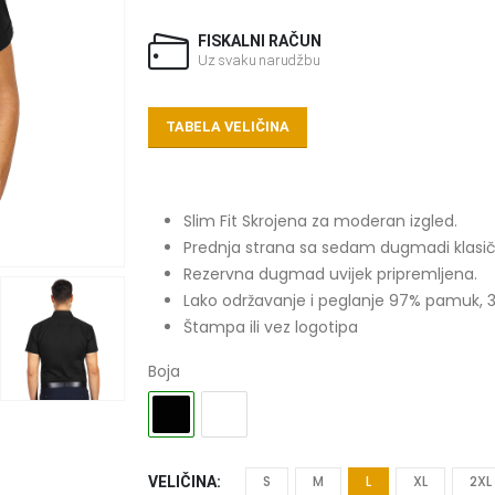
FISKALNI RAČUN
Uz svaku narudžbu
TABELA VELIČINA
Slim Fit Skrojena za moderan izgled.
Prednja strana sa sedam dugmadi klasič
Rezervna dugmad uvijek pripremljena.
Lako održavanje i peglanje 97% pamuk, 3
Štampa ili vez logotipa
Boja
S
M
L
XL
2XL
VELIČINA