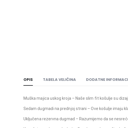
OPIS
TABELA VELIČINA
DODATNE INFORMACI
Muška majica uskog kroja – Naše slim fit košulje su dizajn
Sedam dugmadi na prednjoj strani – Ove košulje imaju kl
Uključena rezervna dugmad – Razumijemo da se nesreće de