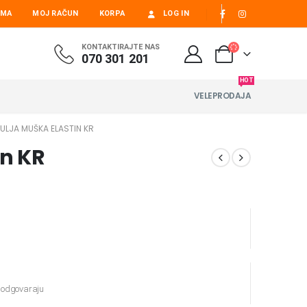
AMA
MOJ RAČUN
KORPA
LOG IN
KONTAKTIRAJTE NAS
070 301 201
HOT
VELEPRODAJA
ULJA MUŠKA ELASTIN KR
in KR
e odgovaraju