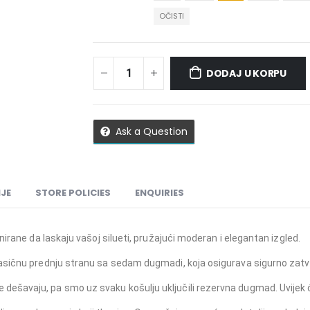
OČISTI
DODAJ U KORPU
Ask a Question
JE
STORE POLICIES
ENQUIRIES
irane da laskaju vašoj silueti, pružajući moderan i elegantan izgled.
asičnu prednju stranu sa sedam dugmadi, koja osigurava sigurno zatva
šavaju, pa smo uz svaku košulju uključili rezervna dugmad. Uvijek ć