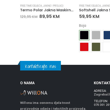
ADNA ODJEĆA
FREE TIME ODJEĆA
,
JAKNE I PRSLUCI
FREE TIME ODJEĆA
,
JAKNE
ard
Termo Polar Jakna Maskirna Zelena
Softshell Jakna 
89,95
KM
59,95
KM
129,95
KM
Boja
Kontaktirajte nas
O NAMA
KONTAKT
ADRESA:
Zagrebačk
TELEFON:
Willona ima osnovnu djelatnost
070 301 20
proizvodnje odjeće i tekstilnih proizvoda.