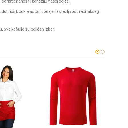
fisticiranost i koheziju vašoj odjeći.
dobnost, dok elastan dodaje rastezljivost radi lakšeg
u, ove košulje su odličan izbor.
-10%