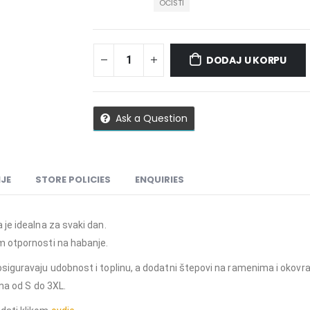
OČISTI
DODAJ U KORPU
Ask a Question
JE
STORE POLICIES
ENQUIRIES
je idealna za svaki dan.
m otpornosti na habanje.
siguravaju udobnost i toplinu, a dodatni štepovi na ramenima i okovr
ina od S do 3XL.