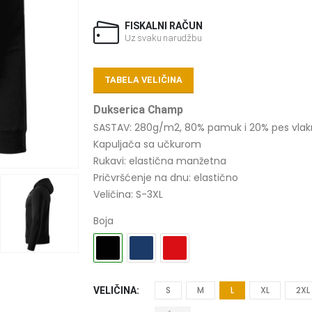
FISKALNI RAČUN
Uz svaku narudžbu
TABELA VELIČINA
Dukserica Champ
SASTAV: 280g/m2, 80% pamuk i 20% pes vla
Kapuljača sa učkurom
Rukavi: elastična manžetna
Pričvršćenje na dnu: elastično
Veličina: S-3XL
Boja
S
M
L
XL
2XL
VELIČINA