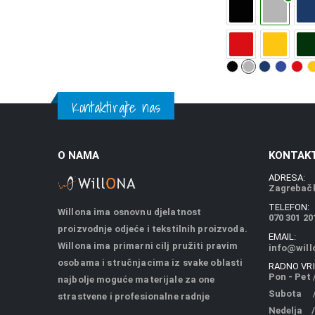
Kontaktirajte nas
O NAMA
KONTAKT
ADRESA:
Zagrebačk
TELEFON:
Willona ima osnovnu djelatnost
070 301 20
proizvodnje odjeće i tekstilnih proizvoda.
EMAIL:
Willona ima primarni cilj pružiti pravim
info@will
osobama i stručnjacima iz svake oblasti
RADNO VRI
Pon - Pet /
najbolje moguće materijale za one
Subota / 
strastvene i profesionalne radnje
Nedelja /