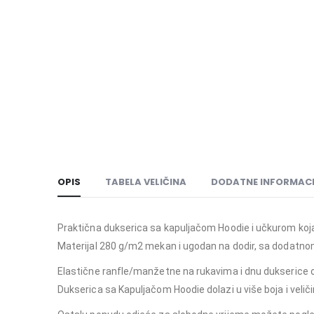
OPIS
TABELA VELIČINA
DODATNE INFORMACI
Praktična dukserica sa kapuljačom Hoodie i učkurom koja 
Materijal 280 g/m2 mekan i ugodan na dodir, sa dodatno
Elastične ranfle/manžetne na rukavima i dnu dukserice o
Dukserica sa Kapuljačom Hoodie dolazi u više boja i velič