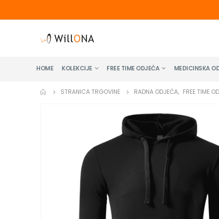
HOME
KOLEKCIJE
FREE TIME ODJEĆA
MEDICINSKA O
STRANICA TRGOVINE
RADNA ODJEĆA
,
FREE TIME O