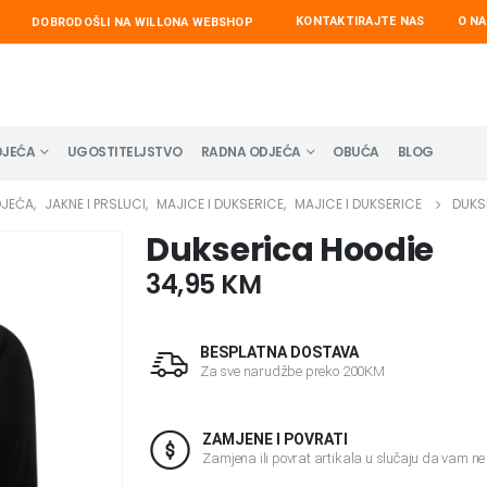
KONTAKTIRAJTE NAS
O N
DOBRODOŠLI NA WILLONA WEBSHOP
DJEĆA
UGOSTITELJSTVO
RADNA ODJEĆA
OBUĆA
BLOG
DJEĆA
,
JAKNE I PRSLUCI
,
MAJICE I DUKSERICE
,
MAJICE I DUKSERICE
DUKS
Dukserica Hoodie
34,95
KM
BESPLATNA DOSTAVA
Za sve narudžbe preko 200KM
ZAMJENE I POVRATI
Zamjena ili povrat artikala u slučaju da vam n