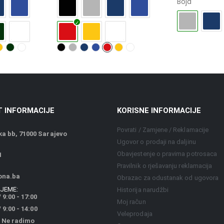
Boja
 INFORMACIJE
KORISNE INFORMACIJE
Povrati / Zamjene / Reklamacije
a bb, 71000 Sarajevo
Ugovor o prodaji na daljinu
Obavjestenje o pravima potrosaca
1
Pravilnik o rješavanju reklamacija
ona.ba
Obrazac za odustanak od ugovora
JEME:
Historija narudžbi
 9:00 - 17:00
Moj račun
9:00 - 14:00
Veleprodaja
 Ne radimo