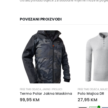
Ostalu ponudu odjeće za slobodne vrijeme možete pogle
POVEZANI PROIZVODI
LUCI
,
MAJICE I DUKSERICE
FREE TIME ODJEĆA
,
MAJICE I DUKSERICE
,
JAKNE I PRSLUCI
,
RADNA ODJEĆA
FREE TIME ODJEĆA
,
MAJIC
Termo Polar Jakna Maskirna
Polo Majica DR
99,95
KM
27,95
KM