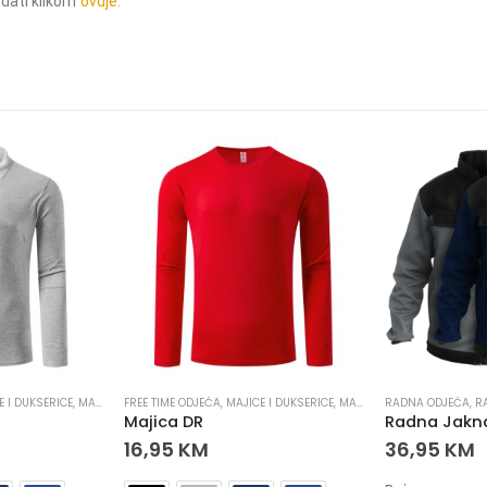
dati klikom
ovdje.
E I DUKSERICE
,
MAJICE I DUKSERICE
FREE TIME ODJEĆA
,
RADNA ODJEĆA
,
MAJICE I DUKSERICE
,
MAJICE I DUKSERICE
RADNA ODJEĆA
,
RADN
,
R
Majica DR
Radna Jakn
16,95
KM
36,95
KM