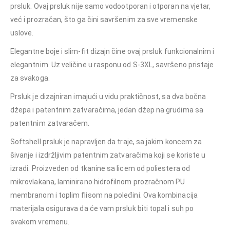
prsluk. Ovaj prsluk nije samo vodootporan i otporan na vjetar,
već i prozračan, što ga čini savršenim za sve vremenske
uslove.
Elegantne boje i slim-fit dizajn čine ovaj prsluk funkcionalnim i
elegantnim. Uz veličine u rasponu od S-3XL, savršeno pristaje
za svakoga.
Prsluk je dizajniran imajući u vidu praktičnost, sa dva bočna
džepa i patentnim zatvaračima, jedan džep na grudima sa
patentnim zatvaračem.
Softshell prsluk je napravljen da traje, sa jakim koncem za
šivanje i izdržljivim patentnim zatvaračima koji se koriste u
izradi. Proizveden od tkanine sa licem od poliestera od
mikrovlakana, laminirano hidrofilnom prozračnom PU
membranom i toplim flisom na poleđini. Ova kombinacija
materijala osigurava da će vam prsluk biti topal i suh po
svakom vremenu.