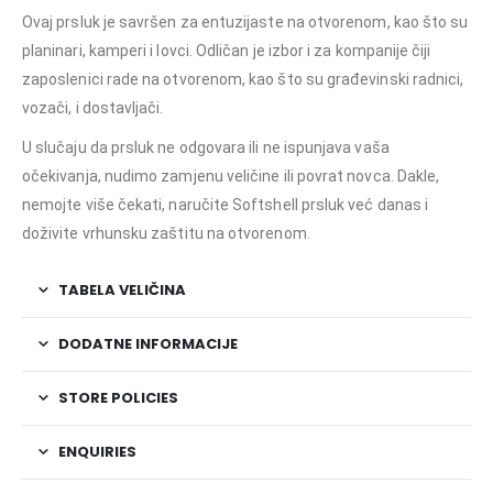
Ovaj prsluk je savršen za entuzijaste na otvorenom, kao što su
planinari, kamperi i lovci. Odličan je izbor i za kompanije čiji
zaposlenici rade na otvorenom, kao što su građevinski radnici,
vozači, i dostavljači.
U slučaju da prsluk ne odgovara ili ne ispunjava vaša
očekivanja, nudimo zamjenu veličine ili povrat novca. Dakle,
nemojte više čekati, naručite Softshell prsluk već danas i
doživite vrhunsku zaštitu na otvorenom.
TABELA VELIČINA
DODATNE INFORMACIJE
STORE POLICIES
ENQUIRIES