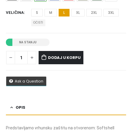
S
M
L
XL
2XL
3XL
VELIČINA
OČISTI
NA STANJU
DODAJ U KORPU
Ask a Question
OPIS
Predstavljamo vrhunsku zaštitu na otvorenom: Softshell