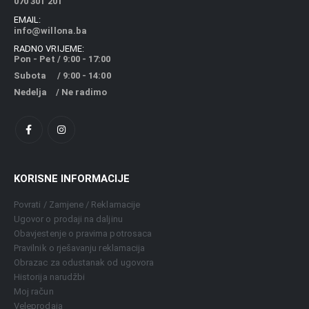
070 301 201
EMAIL:
info@willona.ba
RADNO VRIJEME:
Pon - Pet / 9:00 - 17:00
Subota / 9:00 - 14:00
Nedelja / Ne radimo
KORISNE INFORMACIJE
Povrati / Zamjene / Reklamacije
Ugovor o prodaji na daljinu
Obavjestenje o pravima potrosaca
Pravilnik o rješavanju reklamacija
Obrazac za odustanak od ugovora
Historija narudžbi
Moj račun
Veleprodaja