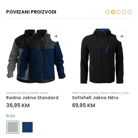
POVEZANI PROIZVODI
RADNA ODJEĆA
,
RADNE JAKNE
,
RADNE JAKNE
FREE TIME ODJEĆA
,
JAKNE I PRSLUCI
,
RADNA ODJEĆA
Radna Jakna Standard
Softshell Jakna Nitro
36,95
KM
69,95
KM
Boja