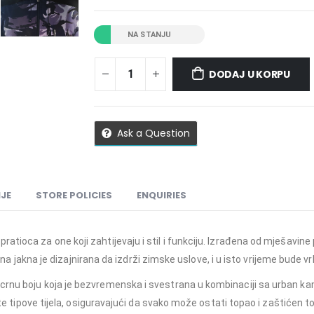
NA STANJU
DODAJ U KORPU
Ask a Question
JE
STORE POLICIES
ENQUIRIES
tioca za one koji zahtijevaju i stil i funkciju. Izrađena od mješavine 
a jakna je dizajnirana da izdrži zimske uslove, i u isto vrijeme bude v
crnu boju koja je bezvremenska i svestrana u kombinaciji sa urban k
čite tipove tijela, osiguravajući da svako može ostati topao i zaštićen 