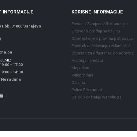
 INFORMACIJE
KORISNE INFORMACIJE
Povrati / Zamjene / Reklamacije
a bb, 71000 Sarajevo
Ugovor o prodaji na daljinu
Obavjestenje o pravima potrosaca
1
Pravilnik o rješavanju reklamacija
ona.ba
Obrazac za odustanak od ugovora
JEME:
Historija narudžbi
 9:00 - 17:00
Moj račun
9:00 - 14:00
Veleprodaja
 Ne radimo
O nama
Polica Privatnosti
Uslovi korištenja webshopa