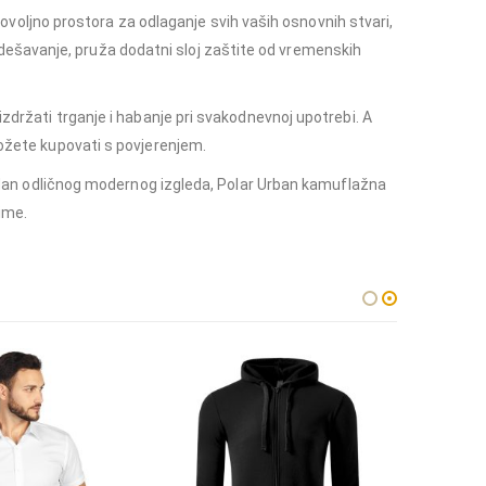
oljno prostora za odlaganje svih vaših osnovnih stvari,
dešavanje, pruža dodatni sloj zaštite od vremenskih
izdržati trganje i habanje pri svakodnevnoj upotrebi. A
možete kupovati s povjerenjem.
ki dan odličnog modernog izgleda, Polar Urban kamuflažna
ime.