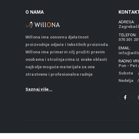
O NAMA
KONTAKT
ADRESA:
Zagrebačk
TELEFON:
Willona ima osnovnu djelatnost
070 301 20
proizvodnje odjeće i tekstilnih proizvoda.
EMAIL:
Willona ima primarni cilj pružiti pravim
info@will
osobama i stručnjacima iz svake oblasti
RADNO VRI
Pon - Pet /
najbolje moguće materijale za one
Subota / 
strastvene i profesionalne radnje
Nedelja /
Saznaj više...