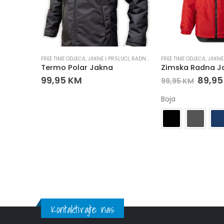
I
ADNA ODJEĆA
FREE TIME ODJEĆA
,
JAKNE I PRSLUCI
,
RADNA ODJEĆA
FREE TIME ODJEĆA
,
RADNE JAKNE
,
JAKNE
dard
Termo Polar Jakna
Zimska Radna J
99,95
KM
89,9
99,95
KM
Boja
Kontaktirajte nas