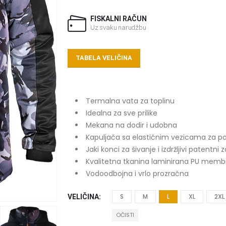
FISKALNI RAČUN
Uz svaku narudžbu
TABELA VELIČINA
Termalna vata za toplinu
Idealna za sve prilike
Mekana na dodir i udobna
Kapuljača sa elastičnim vezicama za p
Jaki konci za šivanje i izdržljivi patentni 
Kvalitetna tkanina laminirana PU mem
Vodoodbojna i vrlo prozračna
S
M
L
XL
2XL
VELIČINA
OČISTI