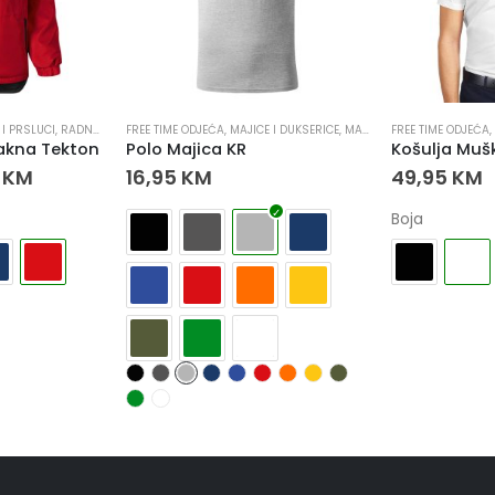
 I PRSLUCI
,
RADNA ODJEĆA
FREE TIME ODJEĆA
,
RADNE JAKNE
,
MAJICE I DUKSERICE
,
MAJICE I DUKSERICE
FREE TIME ODJEĆA
,
RADN
,
akna Tekton
Polo Majica KR
Košulja Mušk
5
KM
16,95
KM
49,95
KM
Boja