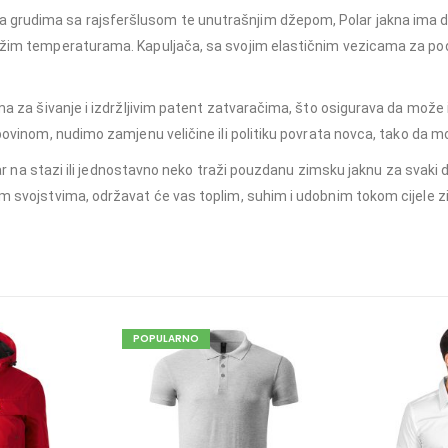
grudima sa rajsferšlusom te unutrašnjim džepom, Polar jakna ima dov
nižim temperaturama. Kapuljača, sa svojim elastičnim vezicama za po
ima za šivanje i izdržljivim patent zatvaračima, što osigurava da može 
upovinom, nudimo zamjenu veličine ili politiku povrata novca, tako da 
aninar na stazi ili jednostavno neko traži pouzdanu zimsku jaknu za sva
im svojstvima, održavat će vas toplim, suhim i udobnim tokom cijele z
POPULARNO