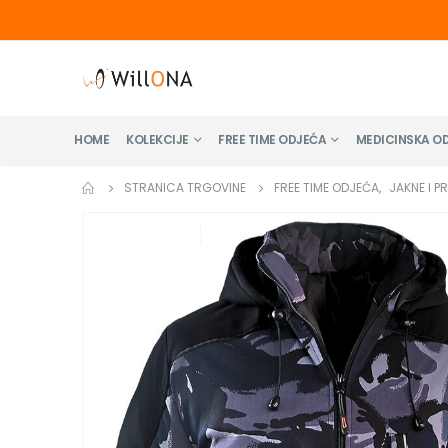
HOME
KOLEKCIJE
FREE TIME ODJEĆA
MEDICINSKA O
STRANICA TRGOVINE
FREE TIME ODJEĆA
,
JAKNE I P