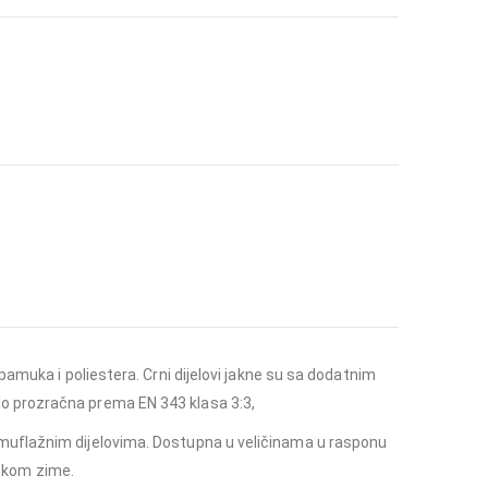
pamuka i poliestera. Crni dijelovi jakne su sa dodatnim
rlo prozračna prema EN 343 klasa 3:3,
amuflažnim dijelovima. Dostupna u veličinama u rasponu
tokom zime.