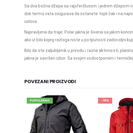
Sa dva bočna džepa sa rajsferšlusom i jednim džepom na 
dok termo vata osigurava da ostanete topli čak i na naj
uslova.
Napravljena da traje, Polar jakna je šivena sa jakim konc
ako iz bilo kojeg razloga niste u potpunosti zadovoljni k
Bilo da ste zaljubljenik u prirodu i razne aktivnosti, pl
jakna je savršen izbor. Sa svojim vodootpornim i termičk
POVEZANI PROIZVODI
POPULARNO
-10%