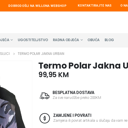
KONTAKTIRAJTE NAS
O N
DOBRODOŠLI NA WILLONA WEBSHOP
DJEĆA
UGOSTITELJSTVO
RADNA ODJEĆA
OBUĆA
BLOG
RSLUCI
TERMO POLAR JAKNA URBAN
Termo Polar Jakna 
99,95
KM
BESPLATNA DOSTAVA
Za sve narudžbe preko 200KM
ZAMJENE I POVRATI
Zamjena ili povrat artikala u slučaju da vam n