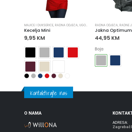
LUCI
,
RADNA ODJEĆA
MAJICE I DUKSERICE
,
RADNE JAKNE
,
RADNA ODJEĆA
,
UGOSTITELJSTVO
RADNA ODJEĆA
,
RADNE 
Softshell Jakna Peak Sa Kapuljačom
Kecelja Mini
Jakna Optimum 
9,95
KM
44,95
KM
Boja
Kontaktirajte nas
O NAMA
KONTAKT
ADRESA:
Zagrebačk