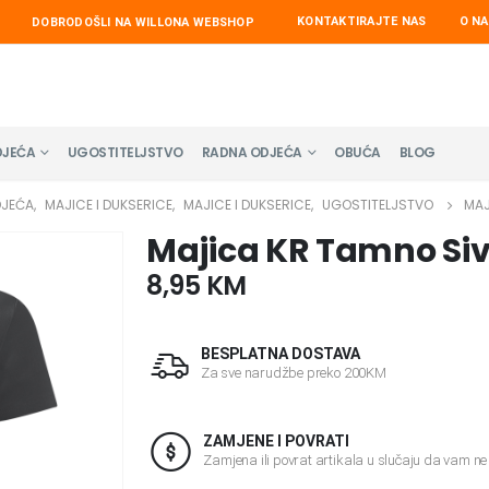
KONTAKTIRAJTE NAS
O N
DOBRODOŠLI NA WILLONA WEBSHOP
DJEĆA
UGOSTITELJSTVO
RADNA ODJEĆA
OBUĆA
BLOG
DJEĆA
,
MAJICE I DUKSERICE
,
MAJICE I DUKSERICE
,
UGOSTITELJSTVO
MAJ
Majica KR Tamno Si
8,95
KM
BESPLATNA DOSTAVA
Za sve narudžbe preko 200KM
ZAMJENE I POVRATI
Zamjena ili povrat artikala u slučaju da vam n