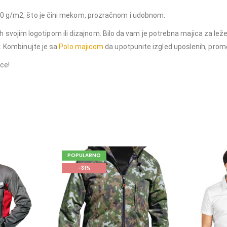
150 g/m2, što je čini mekom, prozračnom i udobnom.
ti ih svojim logotipom ili dizajnom. Bilo da vam je potrebna majica za lež
r. Kombinujte je sa
Polo majicom
da upotpunite izgled uposlenih, promoc
ice!
POPULARNO
-31%