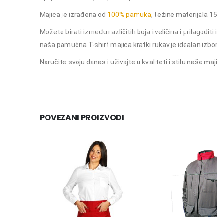
Majica je izrađena od
100% pamuka
, težine materijala 
Možete birati između različitih boja i veličina i prilagodi
naša pamučna T-shirt majica kratki rukav je idealan izbo
Naručite svoju danas i uživajte u kvaliteti i stilu naše maj
POVEZANI PROIZVODI