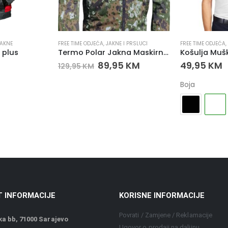
JAKNE
FREE TIME ODJEĆA
,
JAKNE I PRSLUCI
FREE TIME ODJEĆA
,
plus
Termo Polar Jakna Maskirna Zelena
Košulja Mušk
89,95
KM
49,95
KM
129,95
KM
Boja
 INFORMACIJE
KORISNE INFORMACIJE
Povrati / Zamjene / Reklamacije
a bb, 71000 Sarajevo
Ugovor o prodaji na daljinu