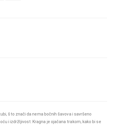
u tubi, što znači da nema bočnih šavova i savršeno
u i izdržljivost. Kragna je ojačana trakom, kako bi se