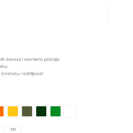
h šavova i savršeno pristaje
 dnu
rstoću i izdržljivost
3XL