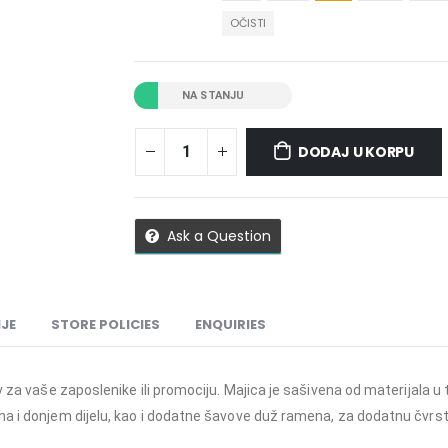
OČISTI
NA STANJU
DODAJ U KORPU
Ask a Question
JE
STORE POLICIES
ENQUIRIES
v za vaše zaposlenike ili promociju. Majica je sašivena od materijala 
a i donjem dijelu, kao i dodatne šavove duž ramena, za dodatnu čvrstoć