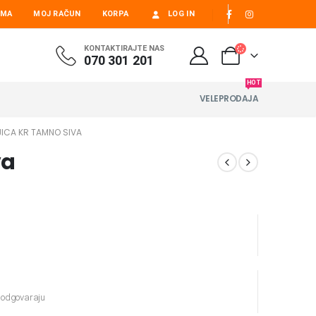
AMA
MOJ RAČUN
KORPA
LOG IN
KONTAKTIRAJTE NAS
070 301 201
HOT
VELEPRODAJA
ICA KR TAMNO SIVA
va
e odgovaraju