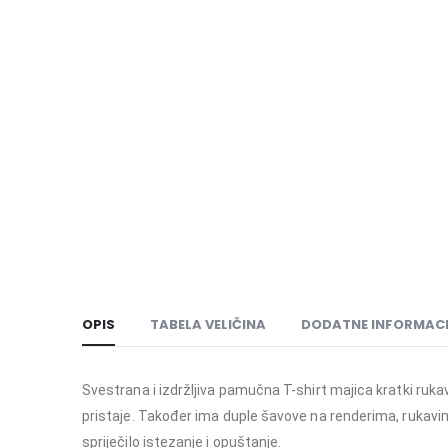
OPIS
TABELA VELIČINA
DODATNE INFORMACI
Svestrana i izdržljiva pamučna T-shirt majica kratki ruka
pristaje. Također ima duple šavove na renderima, rukavim
spriječilo istezanje i opuštanje.