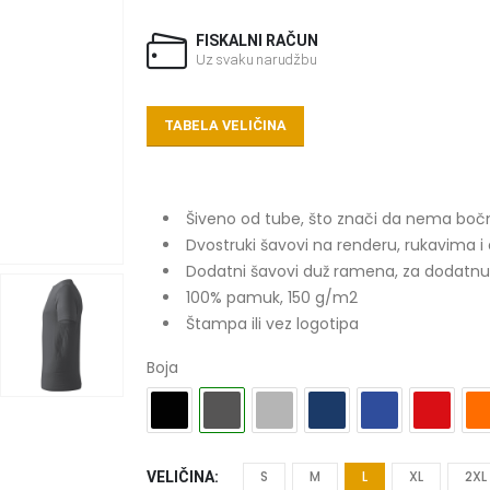
FISKALNI RAČUN
Uz svaku narudžbu
TABELA VELIČINA
Šiveno od tube, što znači da nema bočni
Dvostruki šavovi na renderu, rukavima i
Dodatni šavovi duž ramena, za dodatnu čv
100% pamuk, 150 g/m2
Štampa ili vez logotipa
Boja
S
M
L
XL
2XL
VELIČINA