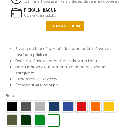
Zamjena ili povrat artikala u slučaju da vam ne odgovaraju
FISKALNI RAČUN
Uz svaku narudžbu
TABELA VELIČINA
Šiveno od tube, što znači da nema bočnih šavova i
savršeno pristaje
Dvostruki šavovi na renderu, rukavima i dnu
Dodatni šavovi duž ramena, za dodatnu čvrstoću i
izdržljivost
100% pamuk, 150 g/m2
Štampa ili vez logotipa
Boja