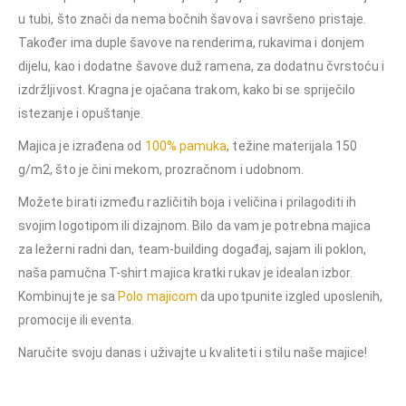
u tubi, što znači da nema bočnih šavova i savršeno pristaje.
Također ima duple šavove na renderima, rukavima i donjem
dijelu, kao i dodatne šavove duž ramena, za dodatnu čvrstoću i
izdržljivost. Kragna je ojačana trakom, kako bi se spriječilo
istezanje i opuštanje.
Majica je izrađena od
100% pamuka
, težine materijala 150
g/m2, što je čini mekom, prozračnom i udobnom.
Možete birati između različitih boja i veličina i prilagoditi ih
svojim logotipom ili dizajnom. Bilo da vam je potrebna majica
za ležerni radni dan, team-building događaj, sajam ili poklon,
naša pamučna T-shirt majica kratki rukav je idealan izbor.
Kombinujte je sa
Polo majicom
da upotpunite izgled uposlenih,
promocije ili eventa.
Naručite svoju danas i uživajte u kvaliteti i stilu naše majice!