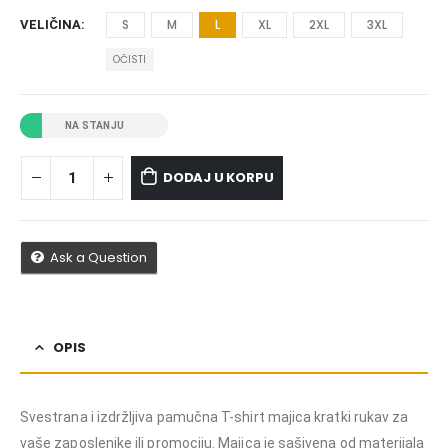
S
M
L
XL
2XL
3XL
VELIČINA
OČISTI
NA STANJU
DODAJ U KORPU
Ask a Question
OPIS
Svestrana i izdržljiva pamučna T-shirt majica kratki rukav za
vaše zaposlenike ili promociju. Majica je sašivena od materijala