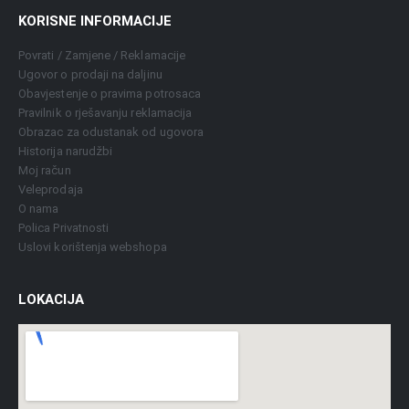
KORISNE INFORMACIJE
Povrati / Zamjene / Reklamacije
Ugovor o prodaji na daljinu
Obavjestenje o pravima potrosaca
Pravilnik o rješavanju reklamacija
Obrazac za odustanak od ugovora
Historija narudžbi
Moj račun
Veleprodaja
O nama
Polica Privatnosti
Uslovi korištenja webshopa
LOKACIJA