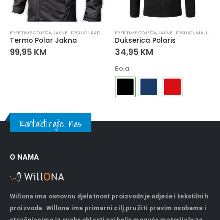
JEĆA
FREE TIME ODJEĆA
,
RADNE JAKNE
,
JAKNE I PRSLUCI
,
RADNA ODJEĆA
FREE TIME ODJEĆA
,
RADNE JAKNE
,
JAKNE I PRSLUCI
,
MAJICE I DUKSERICE
Termo Polar Jakna
Dukserica Polaris
99,95
KM
34,95
KM
Boja
Kontaktirajte nas
O NAMA
Willona ima osnovnu djelatnost proizvodnje odjeće i tekstilnih
proizvoda. Willona ima primarni cilj pružiti pravim osobama i
stručnjacima iz svake oblasti najbolje moguće materijale za