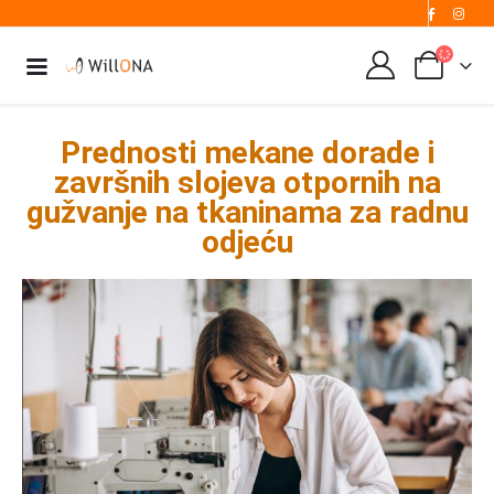
Prednosti mekane dorade i
završnih slojeva otpornih na
gužvanje na tkaninama za radnu
odjeću