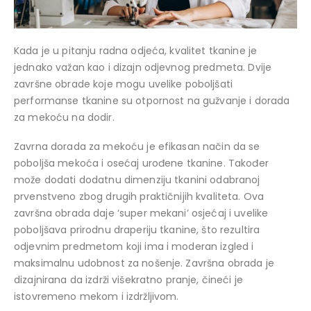
Kada je u pitanju radna odjeća, kvalitet tkanine je
jednako važan kao i dizajn odjevnog predmeta. Dvije
završne obrade koje mogu uvelike poboljšati
performanse tkanine su otpornost na gužvanje i dorada
za mekoću na dodir.
Zavrna dorada za mekoću je efikasan način da se
poboljša mekoća i osećaj urođene tkanine. Također
može dodati dodatnu dimenziju tkanini odabranoj
prvenstveno zbog drugih praktičnijih kvaliteta. Ova
završna obrada daje ‘super mekani’ osjećaj i uvelike
poboljšava prirodnu draperiju tkanine, što rezultira
odjevnim predmetom koji ima i moderan izgled i
maksimalnu udobnost za nošenje. Završna obrada je
dizajnirana da izdrži višekratno pranje, čineći je
istovremeno mekom i izdržljivom.