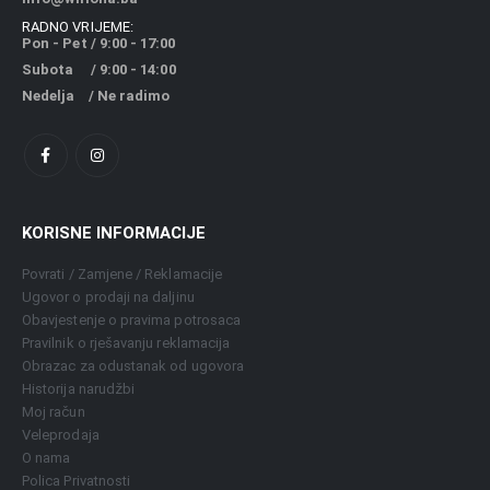
RADNO VRIJEME:
Pon - Pet / 9:00 - 17:00
Subota / 9:00 - 14:00
Nedelja / Ne radimo
KORISNE INFORMACIJE
Povrati / Zamjene / Reklamacije
Ugovor o prodaji na daljinu
Obavjestenje o pravima potrosaca
Pravilnik o rješavanju reklamacija
Obrazac za odustanak od ugovora
Historija narudžbi
Moj račun
Veleprodaja
O nama
Polica Privatnosti