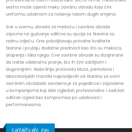
profesionalno tokom sastanaka. Slično tome, medicinska
sestra može cijeniti meku završnu obradu koja čini
uniformu udobnom za nošenje tokom dugih smjena.
Sve u svemu, dorada za mekoću i završna obrada
otporna na gužvanje odlična su opcija za tkanine za
radnu odjeću. One poboljšavaju prirodne kvalitete
tkanine i pružaju dodatne prednosti kao što su mekoća,
draperija i laka njega. Ove završne obrade su dizajnirane
da izdrže višekratno pranje, što ih čini izdržljivim i
dugotrajnim. Naša linija proizvoda bluza, pantalona i
laboratorijskih mantila napravljenih od tkanina sa ovim
završnim obradada savršena je za pojedince i zaposlene
u kompanijama koji žele izgledati profesionalno i zadržati
odličan izgled bez kompromisa po udobnosti i
performansama.
Kontaktirajte nas