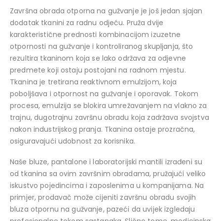
Završna obrada otporna na gužvanje je još jedan sjajan
dodatak tkanini za radnu odjeću. Pruža dvije
karakteristične prednosti kombinacijom izuzetne
otpornosti na gužvanje i kontroliranog skupljanja, što
rezultira tkaninom koja se lako održava za odjevne
predmete koji ostaju postojani na radnom mjestu.
Tkanina je tretirana reaktivnom emulzijom, koja
poboljšava i otpornost na gužvanje i oporavak. Tokom
procesa, emulzija se blokira umrežavanjem na vlakno za
trajnu, dugotrajnu završnu obradu koja zadržava svojstva
nakon industrijskog pranja. Tkanina ostaje prozračna,
osiguravajući udobnost za korisnika.
Naše bluze, pantalone i laboratorijski mantili izrađeni su
od tkanina sa ovim završnim obradama, pružajući veliko
iskustvo pojedincima i zaposlenima u kompanijama. Na
primjer, prodavač može cijeniti završnu obradu svojih
bluza otpornu na gužvanje, pazeći da uvijek izgledaju