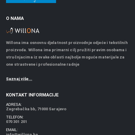
O NAMA
Willona ima osnovnu djelatnost proizvodnje odjeće i tekstilnih
proizvoda. Willona ima primarni cilj pružiti pravim osobama i
stručnjacima iz svake oblasti najbolje moguće materijale za
one strastvene i profesionalne radnje
Saznaj više...
KONTAKT INFORMACIJE
ADRESA:
Zagrebačka bb, 71000 Sarajevo
TELEFON:
070 301 201
EMAIL:
info@willona.ba