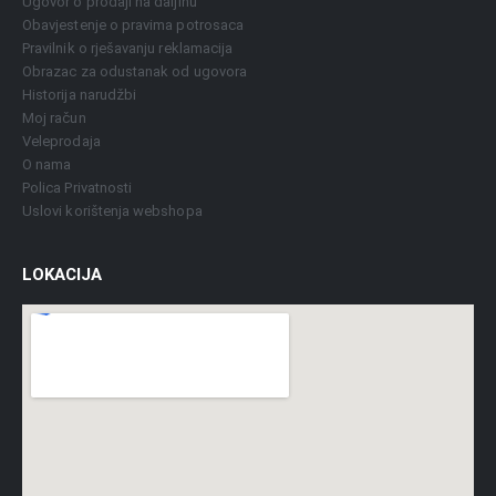
Ugovor o prodaji na daljinu
Obavjestenje o pravima potrosaca
Pravilnik o rješavanju reklamacija
Obrazac za odustanak od ugovora
Historija narudžbi
Moj račun
Veleprodaja
O nama
Polica Privatnosti
Uslovi korištenja webshopa
LOKACIJA