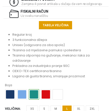
Zamjena ili povrat artikala u slučaju da vam ne odgovaraju
FISKALNI RAČUN
Uz svaku narudžbu
TABELA VELIČINA
Regular kroj
3 funkcionalna džepa
Unisex (odgovara za oba spola)
Tkanina od mješavine pamuka i poliestera
Tkanina otpornija na gužvanje, mekana i laka za
održavanje
Prikladna za industrijsko pranje 90C
OEKO-TEX certificirana tkanina
Lagana ali gusta tkanina, smanjuje prozirnost
Boja
XS
S
M
L
XL
2XL
VELIČINA