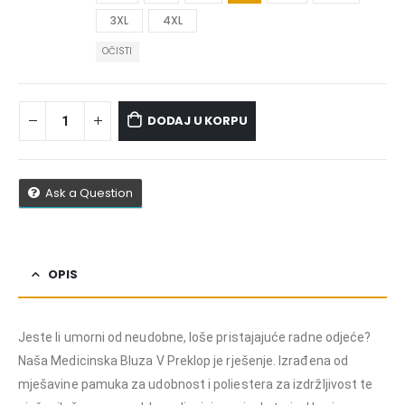
3XL
4XL
OČISTI
DODAJ U KORPU
Ask a Question
OPIS
Jeste li umorni od neudobne, loše pristajajuće radne odjeće?
Naša Medicinska Bluza V Preklop je rješenje. Izrađena od
mješavine pamuka za udobnost i poliestera za izdržljivost te