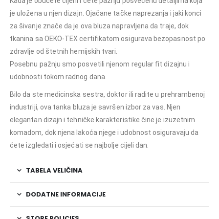
Kada je obučete cijenit ćete pažnju posvećenu detaljima koja
je uložena u njen dizajn. Ojačane tačke naprezanja i jaki konci
za šivanje znače da je ova bluza napravljena da traje, dok
tkanina sa OEKO-TEX certifikatom osigurava bezopasnost po
zdravlje od štetnih hemijskih tvari.
Posebnu pažnju smo posvetili njenom regular fit dizajnu i
udobnosti tokom radnog dana.
Bilo da ste medicinska sestra, doktor ili radite u prehrambenoj
industriji, ova tanka bluza je savršen izbor za vas. Njen
elegantan dizajn i tehničke karakteristike čine je izuzetnim
komadom, dok njena lakoća njege i udobnost osiguravaju da
ćete izgledati i osjećati se najbolje cijeli dan.
TABELA VELIČINA
DODATNE INFORMACIJE
STORE POLICIES