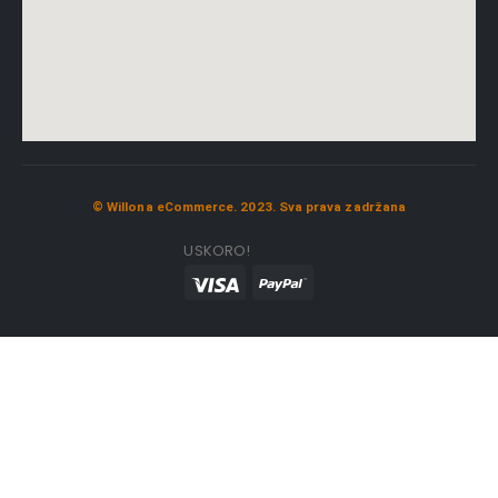
© Willona eCommerce. 2023. Sva prava zadržana
USKORO!