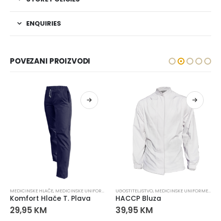
ENQUIRIES
POVEZANI PROIZVODI
MEDICINSKE HLAČE
,
MEDICINSKE UNIFORME
,
UGOSTITELJSTVO
UGOSTITELJSTVO
,
MEDICINSKE UNIFORME
,
MEDI
Komfort Hlače T. Plava
HACCP Bluza
29,95
KM
39,95
KM