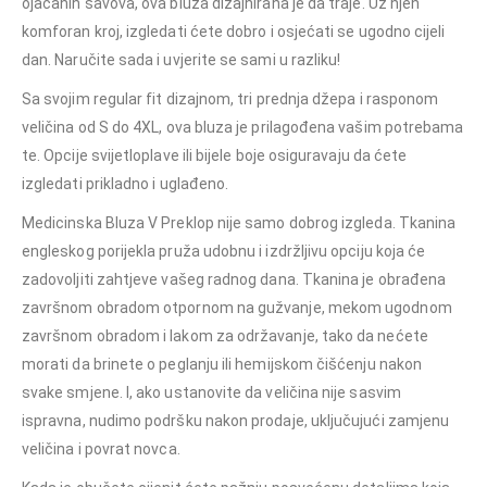
ojačanih šavova, ova bluza dizajnirana je da traje. Uz njen
komforan kroj, izgledati ćete dobro i osjećati se ugodno cijeli
dan. Naručite sada i uvjerite se sami u razliku!
Sa svojim regular fit dizajnom, tri prednja džepa i rasponom
veličina od S do 4XL, ova bluza je prilagođena vašim potrebama
te. Opcije svijetloplave ili bijele boje osiguravaju da ćete
izgledati prikladno i uglađeno.
Medicinska Bluza V Preklop nije samo dobrog izgleda. Tkanina
engleskog porijekla pruža udobnu i izdržljivu opciju koja će
zadovoljiti zahtjeve vašeg radnog dana. Tkanina je obrađena
završnom obradom otpornom na gužvanje, mekom ugodnom
završnom obradom i lakom za održavanje, tako da nećete
morati da brinete o peglanju ili hemijskom čišćenju nakon
svake smjene. I, ako ustanovite da veličina nije sasvim
ispravna, nudimo podršku nakon prodaje, uključujući zamjenu
veličina i povrat novca.