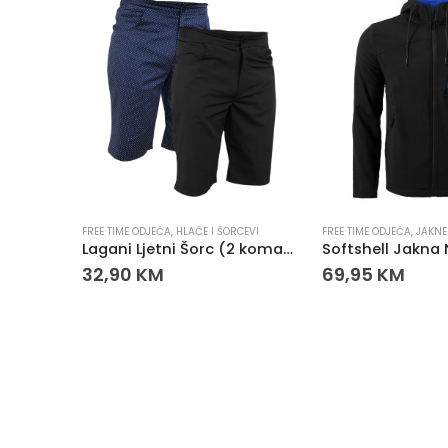
CEVI
FREE TIME ODJEĆA
,
HLAČE I ŠORCEVI
FREE TIME ODJEĆA
,
JAKNE
Lagani Ljetni Šorc (2 komada)
Softshell Jakna 
32,90
KM
69,95
KM