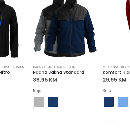
 I PRSLUCI
,
RADNA ODJEĆA
RADNA ODJEĆA
,
RADNE JAKNE
,
RADNE JAKNE
MEDICINSKE HLAČ
Nitro
Radna Jakna Standard
Komfort Hla
36,95
KM
29,95
KM
Boja
Boja