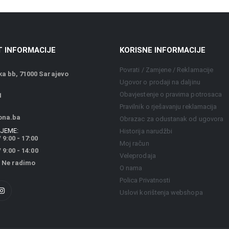
 INFORMACIJE
KORISNE INFORMACIJE
Povrati / Zamjene / Reklamacije
a bb, 71000 Sarajevo
Ugovor o prodaji na daljinu
Obavjestenje o pravima potrosaca
1
Pravilnik o rješavanju reklamacija
ona.ba
Obrazac za odustanak od ugovora
JEME:
Historija narudžbi
 9:00 - 17:00
Moj račun
9:00 - 14:00
Veleprodaja
 Ne radimo
O nama
Polica Privatnosti
Uslovi korištenja webshopa