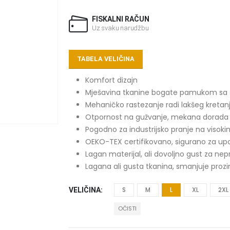
FISKALNI RAČUN
Uz svaku narudžbu
TABELA VELIČINA
Komfort dizajn
Mješavina tkanine bogate pamukom sa sad
Mehaničko rastezanje radi lakšeg kretan
Otpornost na gužvanje, mekana dorada i 
Pogodno za industrijsko pranje na viso
OEKO-TEX certifikovano, sigurano za up
Lagan materijal, ali dovoljno gust za ne
Lagana ali gusta tkanina, smanjuje prozi
S
M
L
XL
2XL
VELIČINA
OČISTI