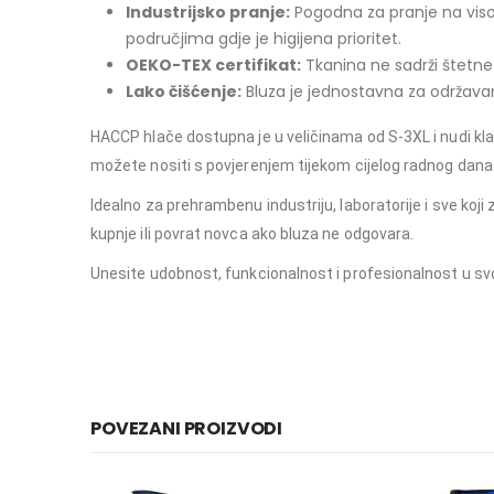
Industrijsko pranje:
Pogodna za pranje na visok
područjima gdje je higijena prioritet.
OEKO-TEX certifikat:
Tkanina ne sadrži štetne k
Lako čišćenje:
Bluza je jednostavna za održavan
HACCP hlače dostupna je u veličinama od S-3XL i nudi kla
možete nositi s povjerenjem tijekom cijelog radnog dana
Idealno za prehrambenu industriju, laboratorije i sve ko
kupnje ili povrat novca ako bluza ne odgovara.
Unesite udobnost, funkcionalnost i profesionalnost u sv
#HACCPBluza, #medicinskaodjeća, #radnaodjeća, #ugostiteljstvo, #zdravstvenaroba,
HACCPBluza, medicinska odjeća, radna odjeća, ugostiteljstvo, zdravstvenaroba, odjeća
POVEZANI PROIZVODI