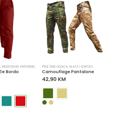
E
,
MEDICINSKE UNIFORME
,
UGOSTITELJSTVO
FREE TIME ODJEĆA
,
HLAČE I ŠORCEVI
RADNA ODJ
če Bordo
Camouflage Pantalone
Vatirani
42,90
KM
34,95
Boja