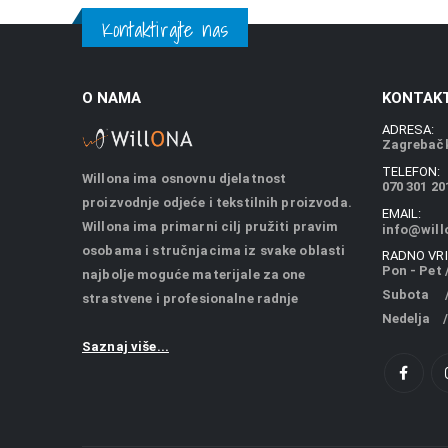
Kontaktirajte nas
O NAMA
KONTAKT
ADRESA:
Zagrebačk
TELEFON:
Willona ima osnovnu djelatnost
070 301 20
proizvodnje odjeće i tekstilnih proizvoda.
EMAIL:
Willona ima primarni cilj pružiti pravim
info@will
osobama i stručnjacima iz svake oblasti
RADNO VRI
Pon - Pet /
najbolje moguće materijale za one
Subota / 
strastvene i profesionalne radnje
Nedelja /
Saznaj više...