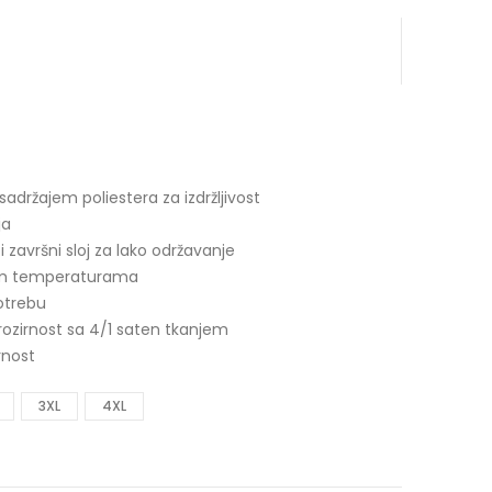
ržajem poliestera za izdržljivost
ja
završni sloj za lako održavanje
kim temperaturama
otrebu
prozirnost sa 4/1 saten tkanjem
rnost
3XL
4XL