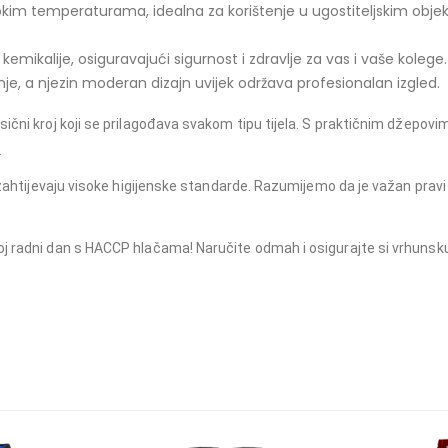
im temperaturama, idealna za korištenje u ugostiteljskim objekt
emikalije, osiguravajući sigurnost i zdravlje za vas i vaše kolege.
je, a njezin moderan dizajn uvijek održava profesionalan izgled.
sični kroj koji se prilagođava svakom tipu tijela. S praktičnim džepov
.
ji zahtijevaju visoke higijenske standarde. Razumijemo da je važan pr
oj radni dan s HACCP hlačama! Naručite odmah i osigurajte si vrhuns
 #odjeća, #profesionalnabluza, #odjećaindustrija, #HACCP oprema, #radna oprema
, profesionalna bluza, odjeća industrija, HACCP oprema, radna oprema, bijela bluza, bijela radna oprema