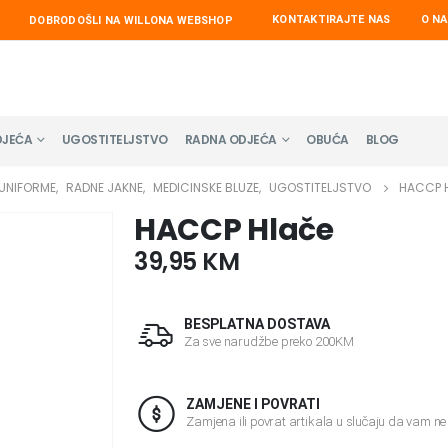
KONTAKTIRAJTE NAS
O N
DOBRODOŠLI NA WILLONA WEBSHOP
DJEĆA
UGOSTITELJSTVO
RADNA ODJEĆA
OBUĆA
BLOG
 UNIFORME
,
RADNE JAKNE
,
MEDICINSKE BLUZE
,
UGOSTITELJSTVO
HACCP 
HACCP Hlače
39,95
KM
BESPLATNA DOSTAVA
Za sve narudžbe preko 200KM
ZAMJENE I POVRATI
Zamjena ili povrat artikala u slučaju da vam n