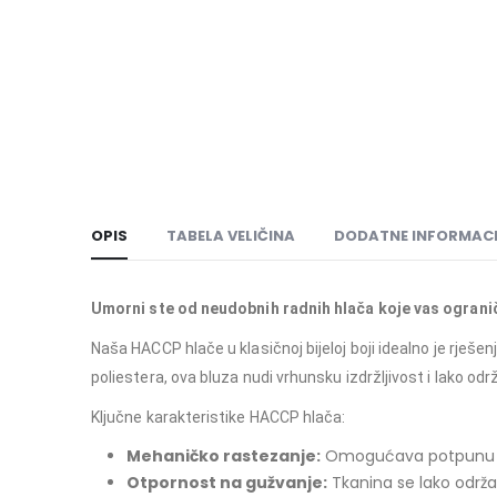
OPIS
TABELA VELIČINA
DODATNE INFORMACI
Umorni ste od neudobnih radnih hlača koje vas ograni
Naša HACCP hlače u klasičnoj bijeloj boji idealno je rje
poliestera, ova bluza nudi vrhunsku izdržljivost i lako o
Ključne karakteristike HACCP hlača:
Mehaničko rastezanje:
Omogućava potpunu slo
Otpornost na gužvanje:
Tkanina se lako održav