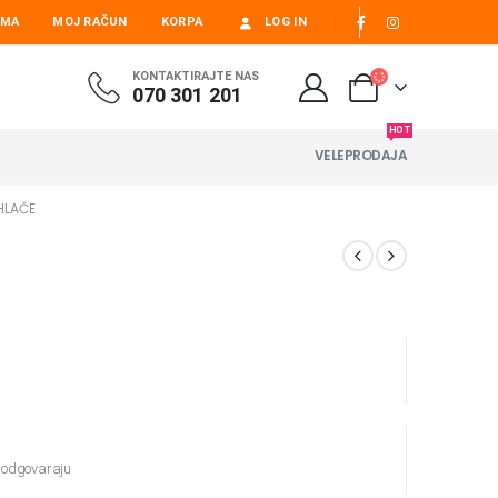
AMA
MOJ RAČUN
KORPA
LOG IN
KONTAKTIRAJTE NAS
070 301 201
HOT
VELEPRODAJA
HLAČE
e odgovaraju