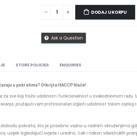
DODAJ U KORPU
Ask a Question
JE
STORE POLICIES
ENQUIRIES
čavaju u pokretima? Otkrijte HACCP hlače!
šenje za sve koji traže udobnost i funkcionalnost u svakodnevnom radu
državanje, pružajući vam profesionalan izgled i udobnost tokom cijelog
bodu pokreta, što je posebno važno u radnim okruženjima gdje 
a, uvijek izgledajući svježe i uredno, čak i nakon višestrukih pranj