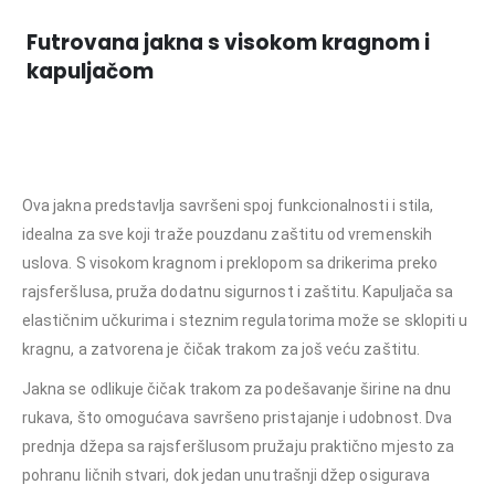
Futrovana jakna s visokom kragnom i
kapuljačom
Futrovana Jakna Arktik ,Futrovana jakna sa kapuljačom, raglan rukavima, zimske jakne,
zimska jakna, kvalitetne jakne, kvalitetna jakna, ,duži zadnji dio, džepovi za alat, skriveni
rajsferšlus, radna odjeća, zaštita od vremenskih uslova, moderna radna jakna,
Ova jakna predstavlja savršeni spoj funkcionalnosti i stila,
idealna za sve koji traže pouzdanu zaštitu od vremenskih
uslova. S visokom kragnom i preklopom sa drikerima preko
rajsferšlusa, pruža dodatnu sigurnost i zaštitu. Kapuljača sa
elastičnim učkurima i steznim regulatorima može se sklopiti u
kragnu, a zatvorena je čičak trakom za još veću zaštitu.
Jakna se odlikuje čičak trakom za podešavanje širine na dnu
rukava, što omogućava savršeno pristajanje i udobnost. Dva
prednja džepa sa rajsferšlusom pružaju praktično mjesto za
pohranu ličnih stvari, dok jedan unutrašnji džep osigurava