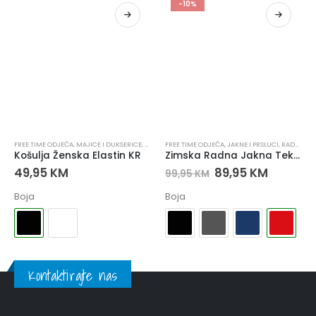
-10%
FREE TIME ODJEĆA
,
MAJICE I DUKSERICE
,
MAJICE I DUKSERICE
FREE TIME ODJEĆA
,
RADNA ODJEĆA
,
JAKNE I PRSLUCI
,
UGOSTITELJSTV
,
RADNA ODJEĆA
Košulja Ženska Elastin KR
Zimska Radna Jakna Tekton
49,95
KM
89,95
KM
99,95
KM
Boja
Boja
Kontaktirajte nas