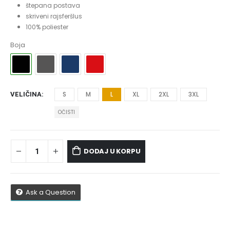
štepana postava
skriveni rajsferšlus
100% poliester
Boja
S
M
L
XL
2XL
3XL
VELIČINA
OČISTI
DODAJ U KORPU
Ask a Question