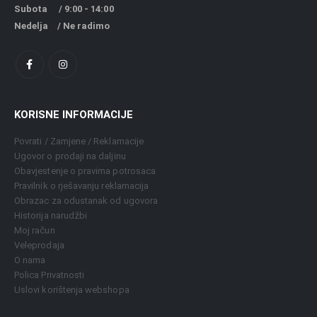
Subota / 9:00 - 14:00
Nedelja / Ne radimo
KORISNE INFORMACIJE
Povrati / Zamjene / Reklamacije
Ugovor o prodaji na daljinu
Obavjestenje o pravima potrosaca
Pravilnik o rješavanju reklamacija
Obrazac za odustanak od ugovora
Historija narudžbi
Moj račun
Veleprodaja
O nama
Polica Privatnosti
Uslovi korištenja webshopa