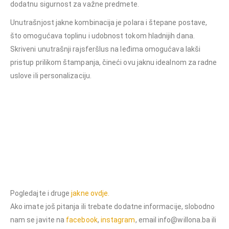
dodatnu sigurnost za važne predmete.
Unutrašnjost jakne kombinacija je polara i štepane postave,
što omogućava toplinu i udobnost tokom hladnijih dana.
Skriveni unutrašnji rajsferšlus na leđima omogućava lakši
pristup prilikom štampanja, čineći ovu jaknu idealnom za radne
uslove ili personalizaciju.
F
Futrovana Jakna Arktik, futrovana jakna sa kapuljačom, raglan rukavima,
zimske jakne, zimska jakna, jakna za planiranje, jakna za planinare,
kvalitetne jakne, kvalitetna jakna, nepromočiva jaknaradna jakna visoka
kragna kapuljača u kragni elastične ranfle podešavanje rukava ,duži zadnji
dio, džepovi za alat, skriveni rajsferšlus, radna odjeća, zaštita od
vremenskih uslova, moderna radna jakna,funkcionalna radna odjeća,
Pogledajte i druge
jakne ovdje.
Ako imate još pitanja ili trebate dodatne informacije, slobodno
nam se javite na
facebook
,
instagram
, email info@willona.ba ili