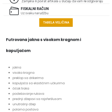
Zamjena ili povrat artikala u slučaju da vam ne odgovaraju
FISKALNI RAČUN
Uz svaku narudžbu
TABELA VELIČINA
Futrovana jakna s visokom kragnom i
kapuljačom
jakna
visoka kragna
preklop sa drikerima
kapuljača sa elastičnim učkurima
čičak traka
podešavanje rukava
prednji džepovi sa rajsferšlusom
unutrašnji džep
polarna postava