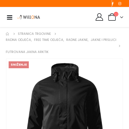
STRANICA TRGOVINE
RADNA ODJEĆA
,
FREE TIME ODJEĆA
,
RADNE JAKNE
,
JAKNE I PRSLUCI
FUTROVANA JAKNA ARKTIK
SNIŽENJE