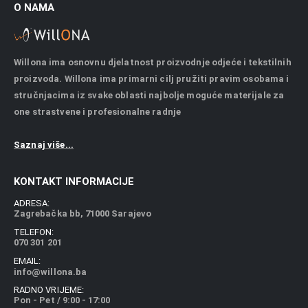
O NAMA
Willona ima osnovnu djelatnost proizvodnje odjeće i tekstilnih
proizvoda. Willona ima primarni cilj pružiti pravim osobama i
stručnjacima iz svake oblasti najbolje moguće materijale za
one strastvene i profesionalne radnje
Saznaj više...
KONTAKT INFORMACIJE
ADRESA:
Zagrebačka bb, 71000 Sarajevo
TELEFON:
070 301 201
EMAIL:
info@willona.ba
RADNO VRIJEME:
Pon - Pet / 9:00 - 17:00