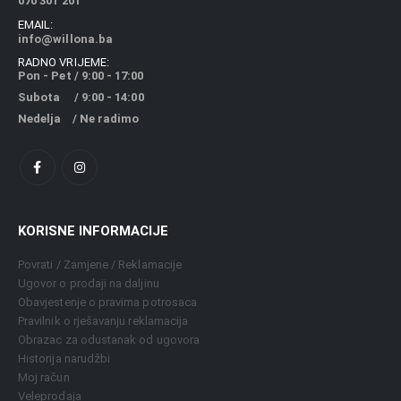
070 301 201
EMAIL:
info@willona.ba
RADNO VRIJEME:
Pon - Pet / 9:00 - 17:00
Subota / 9:00 - 14:00
Nedelja / Ne radimo
KORISNE INFORMACIJE
Povrati / Zamjene / Reklamacije
Ugovor o prodaji na daljinu
Obavjestenje o pravima potrosaca
Pravilnik o rješavanju reklamacija
Obrazac za odustanak od ugovora
Historija narudžbi
Moj račun
Veleprodaja