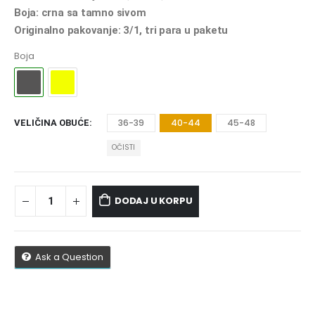
Boja: crna sa tamno sivom
Originalno pakovanje: 3/1, tri para u paketu
Boja
36-39
40-44
45-48
VELIČINA OBUĆE
OČISTI
DODAJ U KORPU
Ask a Question