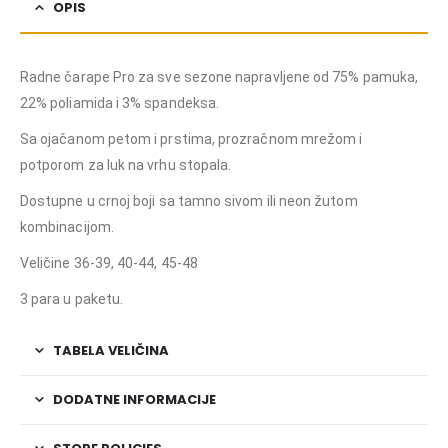
OPIS
Radne čarape Pro za sve sezone napravljene od 75% pamuka,
22% poliamida i 3% spandeksa.
Sa ojačanom petom i prstima, prozračnom mrežom i
potporom za luk na vrhu stopala.
Dostupne u crnoj boji sa tamno sivom ili neon žutom
kombinacijom.
Veličine 36-39, 40-44, 45-48
3 para u paketu.
TABELA VELIČINA
DODATNE INFORMACIJE