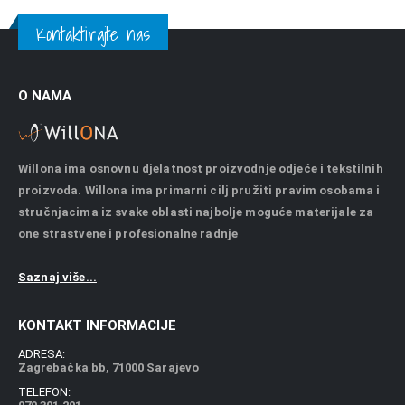
Kontaktirajte nas
O NAMA
Willona ima osnovnu djelatnost proizvodnje odjeće i tekstilnih
proizvoda. Willona ima primarni cilj pružiti pravim osobama i
stručnjacima iz svake oblasti najbolje moguće materijale za
one strastvene i profesionalne radnje
Saznaj više...
KONTAKT INFORMACIJE
ADRESA:
Zagrebačka bb, 71000 Sarajevo
TELEFON: