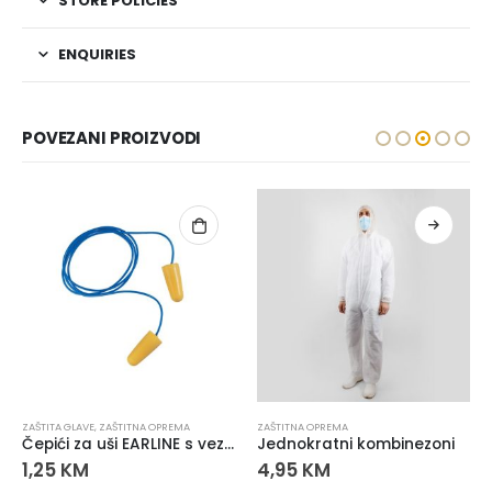
STORE POLICIES
ENQUIRIES
POVEZANI PROIZVODI
ZAŠTITA GLAVE
,
ZAŠTITNA OPREMA
ZAŠTITNA OPREMA
Čepići za uši EARLINE s vezicom
Jednokratni kombinezoni
1,25
KM
4,95
KM