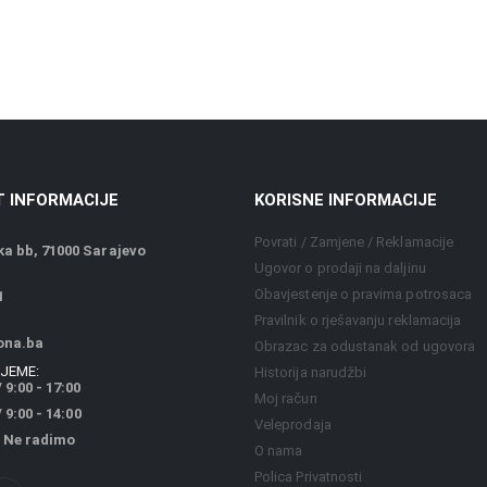
 INFORMACIJE
KORISNE INFORMACIJE
Povrati / Zamjene / Reklamacije
a bb, 71000 Sarajevo
Ugovor o prodaji na daljinu
Obavjestenje o pravima potrosaca
1
Pravilnik o rješavanju reklamacija
ona.ba
Obrazac za odustanak od ugovora
JEME:
Historija narudžbi
 9:00 - 17:00
Moj račun
9:00 - 14:00
Veleprodaja
 Ne radimo
O nama
Polica Privatnosti