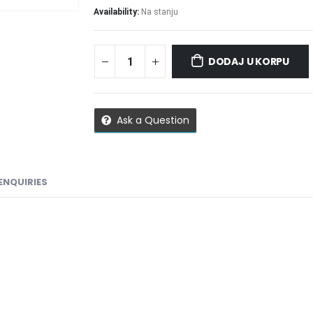
Availability:
Na stanju
DODAJ U KORPU
Ask a Question
ENQUIRIES