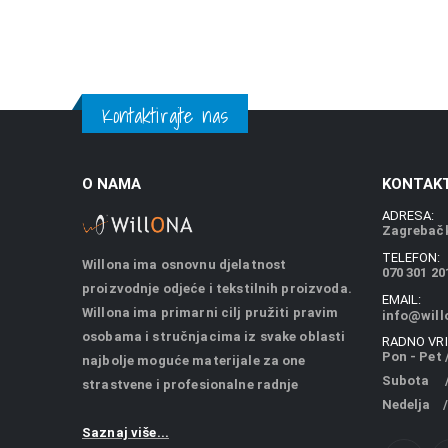
Kontaktirajte nas
O NAMA
KONTAKT
ADRESA:
Zagrebačk
TELEFON:
Willona ima osnovnu djelatnost
070 301 20
proizvodnje odjeće i tekstilnih proizvoda.
EMAIL:
Willona ima primarni cilj pružiti pravim
info@will
osobama i stručnjacima iz svake oblasti
RADNO VRI
Pon - Pet /
najbolje moguće materijale za one
Subota / 
strastvene i profesionalne radnje
Nedelja /
Saznaj više...