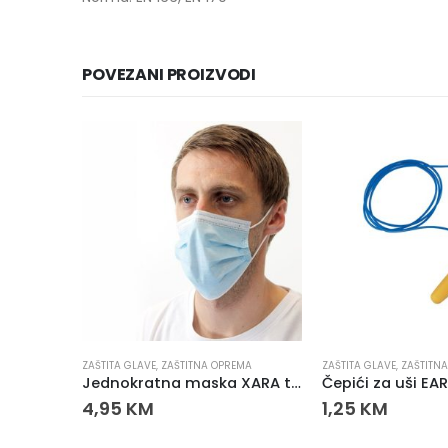
POVEZANI PROIZVODI
MA
ZAŠTITA GLAVE
,
ZAŠTITNA OPREMA
ZAŠTITA GLAVE
,
ZAŠTITN
Jednokratna maska XARA troslojna 50/1
4,95
KM
1,25
KM