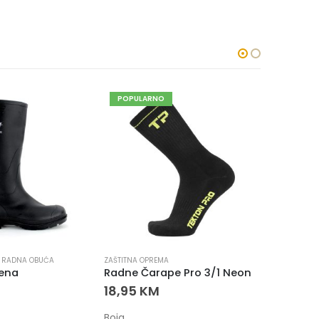
POPULARNO
,
RADNA OBUĆA
ZAŠTITNA OPREMA
ZAŠTITNA O
ena
Radne Čarape Pro 3/1 Neon
18,95
KM
8,95
K
Boja