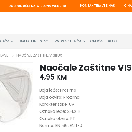
KONTAKTIRAJTE NAS
O N
DOBRODOŠLI NA WILLONA WEBSHOP
DJEĆA
UGOSTITELJSTVO
RADNA ODJEĆA
OBUĆA
BLOG
GLAVE
NAOČALE ZAŠTITNE VISILUX
Naočale Zaštitne VI
4,95
KM
Boja leće: Prozirna
Boja okvira: Prozirna
Karakteristike: UV
Oznaka leće: 2-1.2 1FT
Oznaka okvira: FT
Norma: EN 166, EN 170