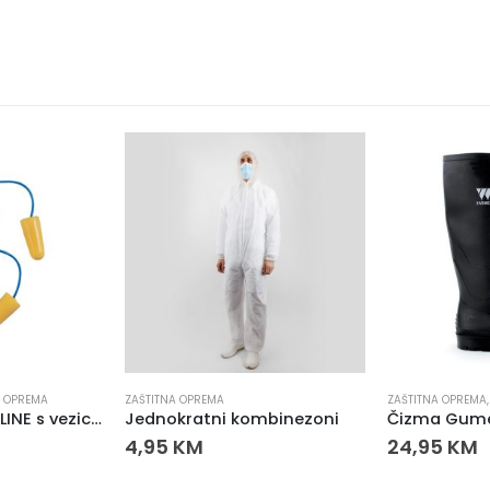
A OPREMA
ZAŠTITNA OPREMA
ZAŠTITNA OPREMA
Čepići za uši EARLINE s vezicom
Jednokratni kombinezoni
Čizma Gum
4,95
KM
24,95
KM