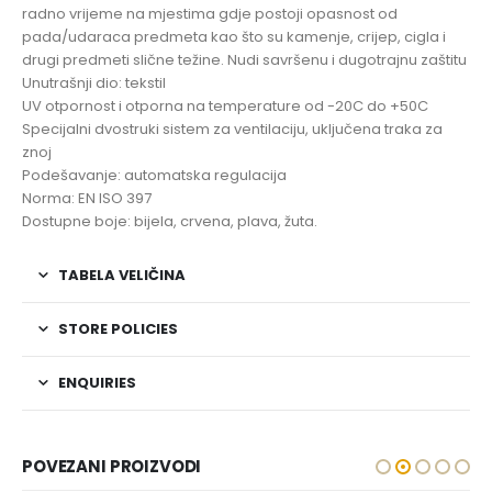
radno vrijeme na mjestima gdje postoji opasnost od
pada/udaraca predmeta kao što su kamenje, crijep, cigla i
drugi predmeti slične težine. Nudi savršenu i dugotrajnu zaštitu
Unutrašnji dio: tekstil
UV otpornost i otporna na temperature od -20C do +50C
Specijalni dvostruki sistem za ventilaciju, uključena traka za
znoj
Podešavanje: automatska regulacija
Norma: EN ISO 397
Dostupne boje: bijela, crvena, plava, žuta.
TABELA VELIČINA
STORE POLICIES
ENQUIRIES
POVEZANI PROIZVODI