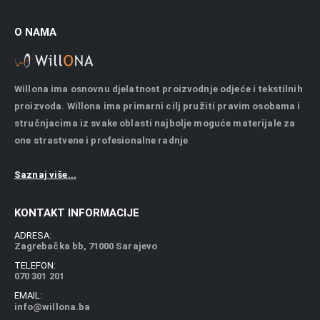
O NAMA
Willona ima osnovnu djelatnost proizvodnje odjeće i tekstilnih
proizvoda. Willona ima primarni cilj pružiti pravim osobama i
stručnjacima iz svake oblasti najbolje moguće materijale za
one strastvene i profesionalne radnje
Saznaj više...
KONTAKT INFORMACIJE
ADRESA:
Zagrebačka bb, 71000 Sarajevo
TELEFON:
070 301 201
EMAIL:
info@willona.ba