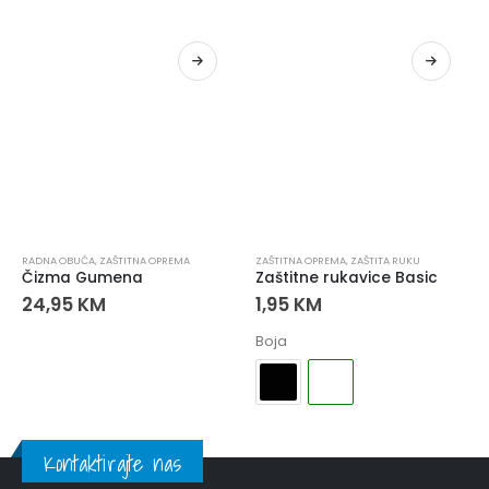
RADNA OBUĆA
,
ZAŠTITNA OPREMA
ZAŠTITNA OPREMA
,
ZAŠTITA RUKU
Čizma Gumena
Zaštitne rukavice Basic
24,95
KM
1,95
KM
Boja
Kontaktirajte nas