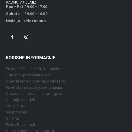
RADNO VRIJEME:
Pon - Pet / 9:00 - 17:00
Subota / 9:00 - 14:00
Nedelja / Ne radimo
KORISNE INFORMACIJE
Povrati / Zamjene / Reklamacije
Ugovor o prodaji na daljinu
Obavjestenje o pravima potrosaca
Pravilnik o rješavanju reklamacija
Obrazac za odustanak od ugovora
Historija narudžbi
Moj račun
Veleprodaja
O nama
Polica Privatnosti
Uslovi korištenja webshopa