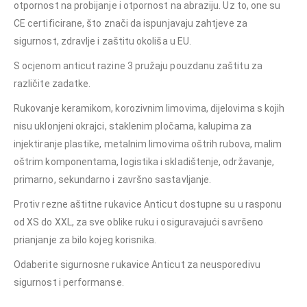
otpornost na probijanje i otpornost na abraziju. Uz to, one su
CE certificirane, što znači da ispunjavaju zahtjeve za
sigurnost, zdravlje i zaštitu okoliša u EU.
S ocjenom anticut razine 3 pružaju pouzdanu zaštitu za
različite zadatke.
Rukovanje keramikom, korozivnim limovima, dijelovima s kojih
nisu uklonjeni okrajci, staklenim pločama, kalupima za
injektiranje plastike, metalnim limovima oštrih rubova, malim
oštrim komponentama, logistika i skladištenje, održavanje,
primarno, sekundarno i završno sastavljanje.
Protiv rezne aštitne rukavice Anticut dostupne su u rasponu
od XS do XXL, za sve oblike ruku i osiguravajući savršeno
prianjanje za bilo kojeg korisnika.
Odaberite sigurnosne rukavice Anticut za neusporedivu
sigurnost i performanse.