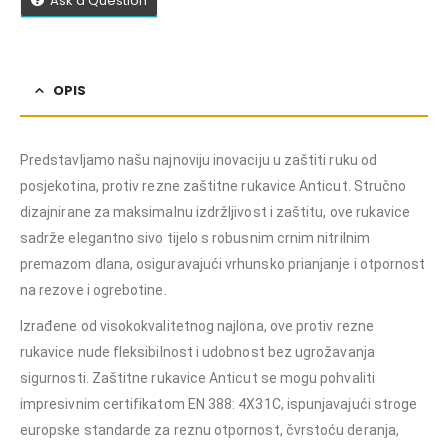
Ask a Question
OPIS
Predstavljamo našu najnoviju inovaciju u zaštiti ruku od
posjekotina, protiv rezne zaštitne rukavice Anticut. Stručno
dizajnirane za maksimalnu izdržljivost i zaštitu, ove rukavice
sadrže elegantno sivo tijelo s robusnim crnim nitrilnim
premazom dlana, osiguravajući vrhunsko prianjanje i otpornost
na rezove i ogrebotine.
Izrađene od visokokvalitetnog najlona, ​​ove protiv rezne
rukavice nude fleksibilnost i udobnost bez ugrožavanja
sigurnosti. Zaštitne rukavice Anticut se mogu pohvaliti
impresivnim certifikatom EN 388: 4X31C, ispunjavajući stroge
europske standarde za reznu otpornost, čvrstoću deranja,