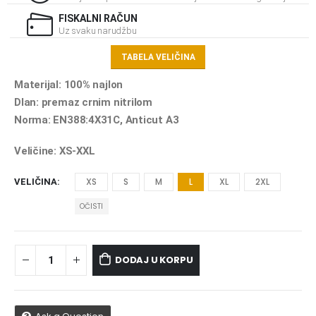
FISKALNI RAČUN
Uz svaku narudžbu
TABELA VELIČINA
Materijal: 100% najlon
Dlan: premaz crnim nitrilom
Norma: EN388:4X31C, Anticut A3
Veličine: XS-XXL
XS
S
M
L
XL
2XL
VELIČINA
OČISTI
DODAJ U KORPU