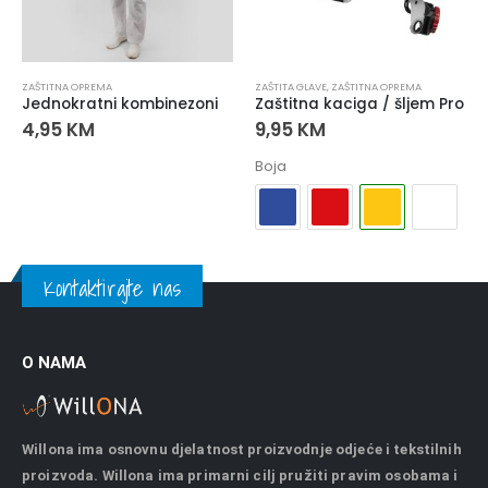
ZAŠTITNA OPREMA
ZAŠTITA GLAVE
,
ZAŠTITNA OPREMA
Jednokratni kombinezoni
Zaštitna kaciga / šljem Pro
4,95
KM
9,95
KM
Boja
Kontaktirajte nas
O NAMA
Willona ima osnovnu djelatnost proizvodnje odjeće i tekstilnih
proizvoda. Willona ima primarni cilj pružiti pravim osobama i