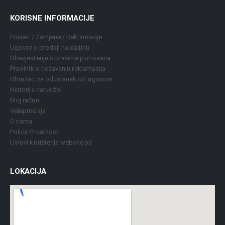
KORISNE INFORMACIJE
Povrati / Zamjene / Reklamacije
Ugovor o prodaji na daljinu
Obavjestenje o pravima potrosaca
Pravilnik o rješavanju reklamacija
Obrazac za odustanak od ugovora
Historija narudžbi
Moj račun
Veleprodaja
O nama
Polica Privatnosti
Uslovi korištenja webshopa
LOKACIJA