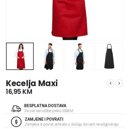
Kecelja Maxi
16,95
KM
BESPLATNA DOSTAVA
Za sve narudžbe preko 200KM
ZAMJENE I POVRATI
Zamjena ili povrat artikala u slučaju da vam ne odgovaraju