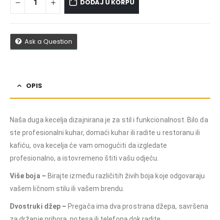
DODAJ U KORPU
Ask a Question
OPIS
Naša duga kecelja dizajnirana je za stil i funkcionalnost. Bilo da
ste profesionalni kuhar, domaći kuhar ili radite u restoranu ili
kafiću, ova kecelja će vam omogućiti da izgledate
profesionalno, a istovremeno štiti vašu odjeću.
Više boja –
Birajte između različitih živih boja koje odgovaraju
vašem ličnom stilu ili vašem brendu.
Dvostruki džep –
Pregača ima dva prostrana džepa, savršena
za držanje pribora, notesa ili telefona dok radite.