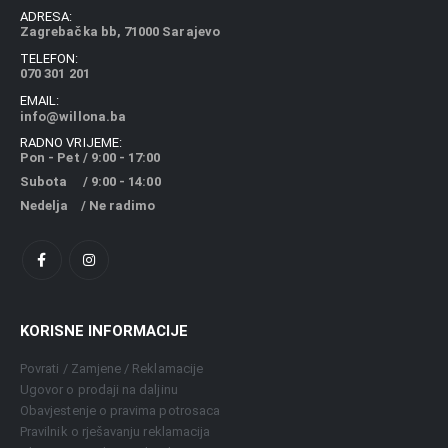
ADRESA:
Zagrebačka bb, 71000 Sarajevo
TELEFON:
070 301 201
EMAIL:
info@willona.ba
RADNO VRIJEME:
Pon - Pet / 9:00 - 17:00
Subota / 9:00 - 14:00
Nedelja / Ne radimo
KORISNE INFORMACIJE
Povrati / Zamjene / Reklamacije
Ugovor o prodaji na daljinu
Obavjestenje o pravima potrosaca
Pravilnik o rješavanju reklamacija