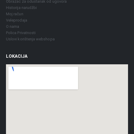
Obrazac za odustanak od ugovora
Historija narudžbi
Moj račun
Veleprodaja
O nama
Polica Privatnosti
Uslovi korištenja webshopa
LOKACIJA