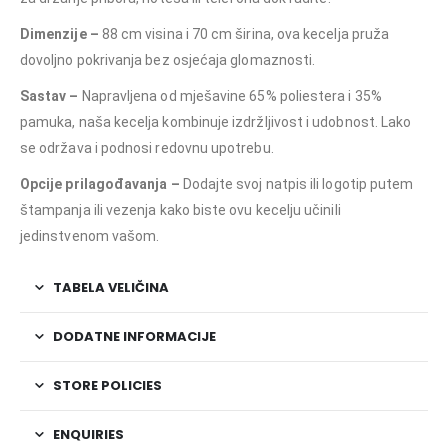
Dimenzije –
88 cm visina i 70 cm širina, ova kecelja pruža
dovoljno pokrivanja bez osjećaja glomaznosti.
Sastav –
Napravljena od mješavine 65% poliestera i 35%
pamuka, naša kecelja kombinuje izdržljivost i udobnost. Lako
se održava i podnosi redovnu upotrebu.
Opcije prilagođavanja –
Dodajte svoj natpis ili logotip putem
štampanja ili vezenja kako biste ovu kecelju učinili
jedinstvenom vašom.
TABELA VELIČINA
DODATNE INFORMACIJE
STORE POLICIES
ENQUIRIES