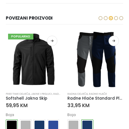
POVEZANI PROIZVODI
POPULARNO
FREE TIME ODJEĆA
,
RADNE HLAČE
,
JAKNE I PRSLUCI
,
RADNA ODJEĆA
RADNA ODJEĆA
,
RADNE JAKNE
,
RADNE HLAČE
Softshell Jakna Skip
Radne Hlače Standard Plava
59,95
KM
33,95
KM
Boja
Boja