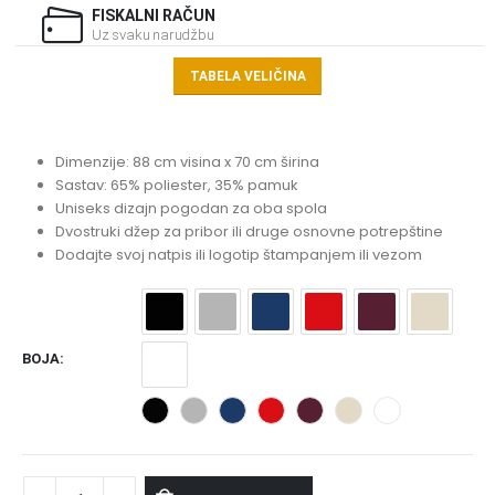
FISKALNI RAČUN
Uz svaku narudžbu
TABELA VELIČINA
Dimenzije: 88 cm visina x 70 cm širina
Sastav: 65% poliester, 35% pamuk
Uniseks dizajn pogodan za oba spola
Dvostruki džep za pribor ili druge osnovne potrepštine
Dodajte svoj natpis ili logotip štampanjem ili vezom
BOJA