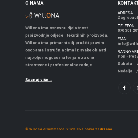
O NAMA
KONTAKT
ADRESA:
Zagrebačk
TELEFON:
Willona ima osnovnu djelatnost
070 301 20
proizvodnje odjeće i tekstilnih proizvoda.
EMAIL:
Willona ima primarni cilj pružiti pravim
info@will
osobama i stručnjacima iz svake oblasti
RADNO VRI
Pon - Pet /
najbolje moguće materijale za one
Subota / 
strastvene i profesionalne radnje
Nedelja /
Saznaj više...
© Willona eCommerce. 2023. Sva prava zadržana