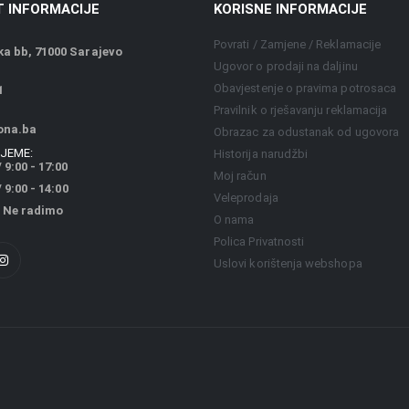
 INFORMACIJE
KORISNE INFORMACIJE
Povrati / Zamjene / Reklamacije
a bb, 71000 Sarajevo
Ugovor o prodaji na daljinu
Obavjestenje o pravima potrosaca
1
Pravilnik o rješavanju reklamacija
ona.ba
Obrazac za odustanak od ugovora
JEME:
Historija narudžbi
 9:00 - 17:00
Moj račun
9:00 - 14:00
Veleprodaja
 Ne radimo
O nama
Polica Privatnosti
Uslovi korištenja webshopa