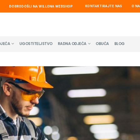
KONTAKTIRAJTE NAS
O N
DOBRODOŠLI NA WILLONA WEBSHOP
DJEĆA
UGOSTITELJSTVO
RADNA ODJEĆA
OBUĆA
BLOG