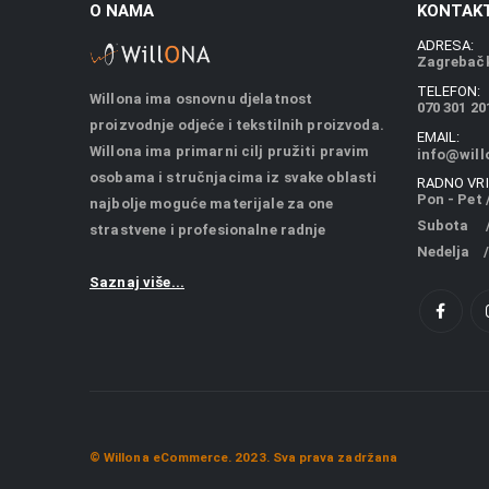
O NAMA
KONTAKT
ADRESA:
Zagrebačk
TELEFON:
Willona ima osnovnu djelatnost
070 301 20
proizvodnje odjeće i tekstilnih proizvoda.
EMAIL:
Willona ima primarni cilj pružiti pravim
info@will
osobama i stručnjacima iz svake oblasti
RADNO VRI
Pon - Pet /
najbolje moguće materijale za one
Subota / 
strastvene i profesionalne radnje
Nedelja /
Saznaj više...
© Willona eCommerce. 2023. Sva prava zadržana