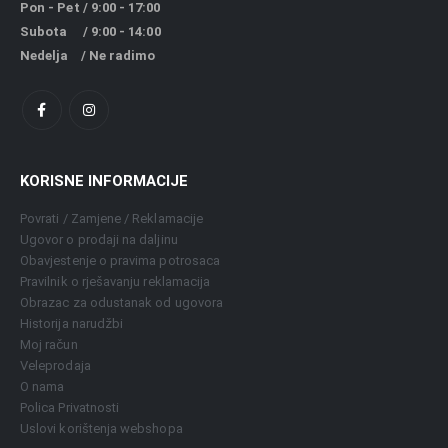
Pon - Pet / 9:00 - 17:00
Subota / 9:00 - 14:00
Nedelja / Ne radimo
KORISNE INFORMACIJE
Povrati / Zamjene / Reklamacije
Ugovor o prodaji na daljinu
Obavjestenje o pravima potrosaca
Pravilnik o rješavanju reklamacija
Obrazac za odustanak od ugovora
Historija narudžbi
Moj račun
Veleprodaja
O nama
Polica Privatnosti
Uslovi korištenja webshopa