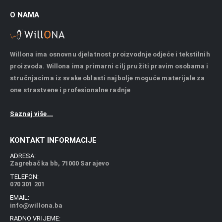
O NAMA
Willona ima osnovnu djelatnost proizvodnje odjeće i tekstilnih
proizvoda. Willona ima primarni cilj pružiti pravim osobama i
stručnjacima iz svake oblasti najbolje moguće materijale za
one strastvene i profesionalne radnje
Saznaj više...
KONTAKT INFORMACIJE
ADRESA:
Zagrebačka bb, 71000 Sarajevo
TELEFON:
070 301 201
EMAIL:
info@willona.ba
RADNO VRIJEME: