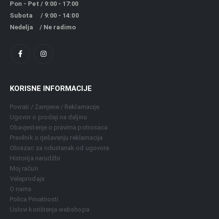
Pon - Pet / 9:00 - 17:00
Subota / 9:00 - 14:00
Nedelja / Ne radimo
KORISNE INFORMACIJE
Povrati / Zamjene / Reklamacije
Ugovor o prodaji na daljinu
Obavjestenje o pravima potrosaca
Pravilnik o rješavanju reklamacija
Obrazac za odustanak od ugovora
Historija narudžbi
Moj račun
Veleprodaja
O nama
Polica Privatnosti
Uslovi korištenja webshopa