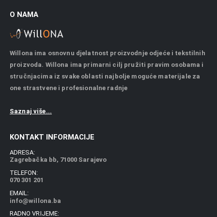
O NAMA
Willona ima osnovnu djelatnost proizvodnje odjeće i tekstilnih
proizvoda. Willona ima primarni cilj pružiti pravim osobama i
stručnjacima iz svake oblasti najbolje moguće materijale za
one strastvene i profesionalne radnje
Saznaj više...
KONTAKT INFORMACIJE
ADRESA:
Zagrebačka bb, 71000 Sarajevo
TELEFON:
070 301 201
EMAIL:
info@willona.ba
RADNO VRIJEME: