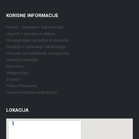
KORISNE INFORMACIJE
Povrati / Zamjene / Reklamacije
Ugovor o prodaji na daljinu
Obavjestenje o pravima potrosaca
Pravilnik o rješavanju reklamacija
Obrazac za odustanak od ugovora
Historija narudžbi
Moj račun
Veleprodaja
O nama
Polica Privatnosti
Uslovi korištenja webshopa
LOKACIJA