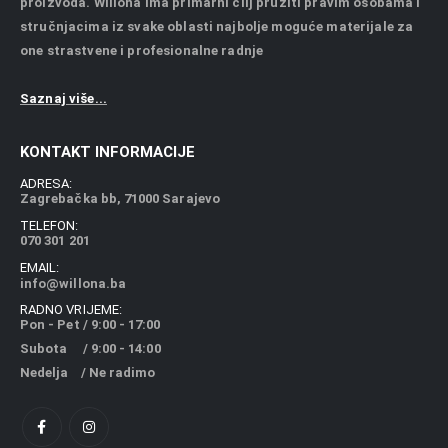
proizvoda. Willona ima primarni cilj pružiti pravim osobama i
stručnjacima iz svake oblasti najbolje moguće materijale za
one strastvene i profesionalne radnje
Saznaj više...
KONTAKT INFORMACIJE
ADRESA:
Zagrebačka bb, 71000 Sarajevo
TELEFON:
070 301 201
EMAIL:
info@willona.ba
RADNO VRIJEME:
Pon - Pet / 9:00 - 17:00
Subota / 9:00 - 14:00
Nedelja / Ne radimo