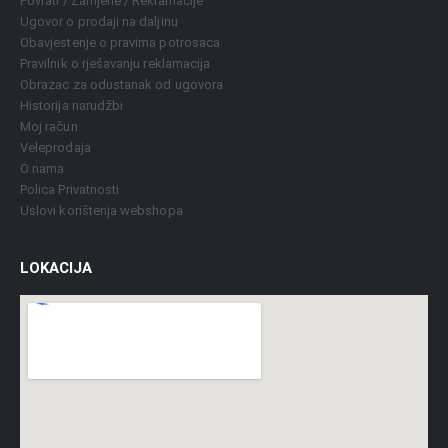
Povrati / Zamjene / Reklamacije
Ugovor o prodaji na daljinu
Obavjestenje o pravima potrosaca
Pravilnik o rješavanju reklamacija
Obrazac za odustanak od ugovora
Historija narudžbi
Moj račun
Veleprodaja
O nama
Polica Privatnosti
Uslovi korištenja webshopa
LOKACIJA