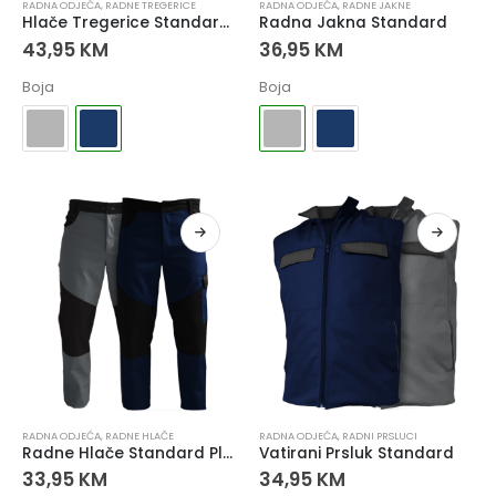
RADNA ODJEĆA
,
RADNE TREGERICE
RADNA ODJEĆA
,
RADNE JAKNE
Hlače Tregerice Standard Plava
Radna Jakna Standard
43,95
KM
36,95
KM
Boja
Boja
RADNA ODJEĆA
,
RADNE HLAČE
RADNA ODJEĆA
,
RADNI PRSLUCI
Radne Hlače Standard Plava
Vatirani Prsluk Standard
33,95
KM
34,95
KM