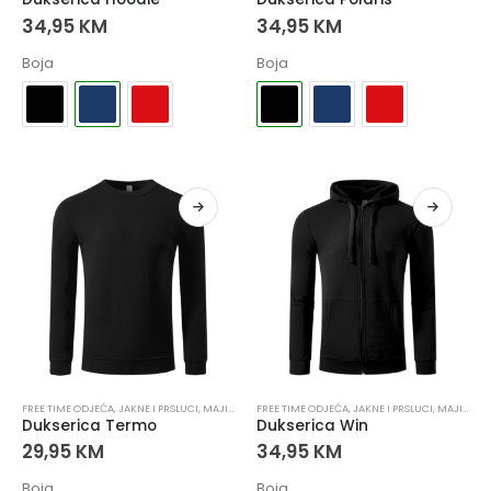
34,95
KM
34,95
KM
Boja
Boja
FREE TIME ODJEĆA
,
JAKNE I PRSLUCI
,
MAJICE I DUKSERICE
FREE TIME ODJEĆA
,
MAJICE I DUKSERICE
,
JAKNE I PRSLUCI
,
RADNA ODJEĆ
,
MAJICE I DUKSERICE
Dukserica Termo
Dukserica Win
29,95
KM
34,95
KM
Boja
Boja