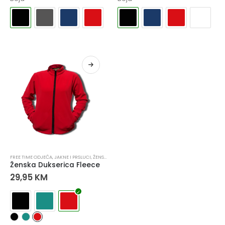
FREE TIME ODJEĆA
,
JAKNE I PRSLUCI
,
ŽENSKE DUKSERICE
Ženska Dukserica Fleece
29,95
KM