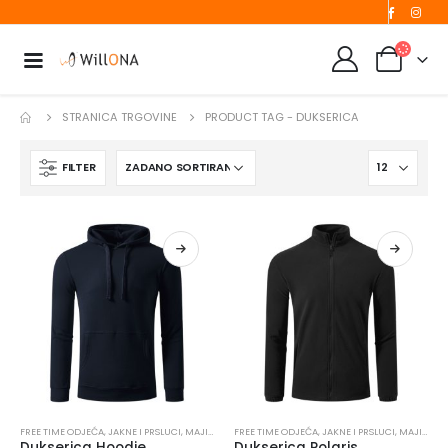
STRANICA TRGOVINE
PRODUCT TAG -
DUKSERICA
FILTER
FREE TIME ODJEĆA
,
JAKNE I PRSLUCI
,
MAJICE I DUKSERICE
FREE TIME ODJEĆA
,
MAJICE I DUKSERICE
,
JAKNE I PRSLUCI
,
RADNA ODJEĆ
,
MAJICE I DUKSERICE
Dukserica Hoodie
Dukserica Polaris