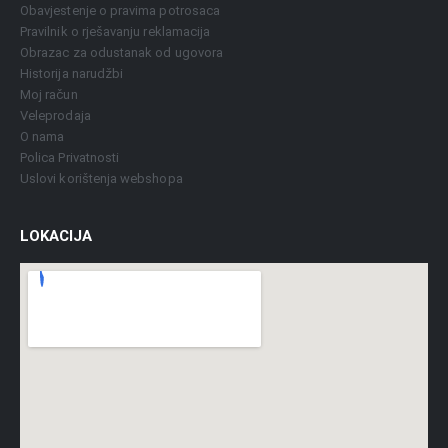
Obavjestenje o pravima potrosaca
Pravilnik o rješavanju reklamacija
Obrazac za odustanak od ugovora
Historija narudžbi
Moj račun
Veleprodaja
O nama
Polica Privatnosti
Uslovi korištenja webshopa
LOKACIJA