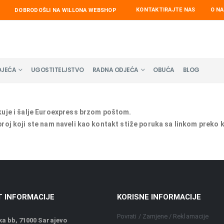
KONTAKTIRAJTE NAS
O N
DOBRODOŠLI NA WILLONA WEBSHOP
DJEĆA
UGOSTITELJSTVO
RADNA ODJEĆA
OBUĆA
BLOG
kuje i šalje Euroexpress brzom poštom.
roj koji ste nam naveli kao kontakt stiže poruka sa linkom preko 
 INFORMACIJE
KORISNE INFORMACIJE
Povrati / Zamjene / Reklamacije
a bb, 71000 Sarajevo