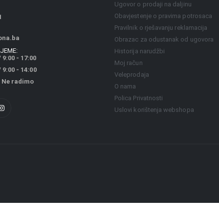
Ugovor o prodaji na daljinu
Obavjestenje o pravima potrosaca
1
Pravilnik o rješavanju reklamacija
ona.ba
Obrazac za odustanak od ugovora
JEME:
Historija narudžbi
 9:00 - 17:00
Moj račun
9:00 - 14:00
Veleprodaja
 Ne radimo
O nama
Polica Privatnosti
Uslovi korištenja webshopa