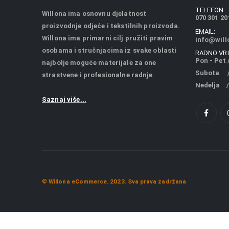
TELEFON:
Willona ima osnovnu djelatnost
070 301 20
proizvodnje odjeće i tekstilnih proizvoda.
EMAIL:
Willona ima primarni cilj pružiti pravim
info@will
osobama i stručnjacima iz svake oblasti
RADNO VRI
Pon - Pet /
najbolje moguće materijale za one
Subota / 
strastvene i profesionalne radnje
Nedelja /
Saznaj više...
© Willona eCommerce. 2023. Sva prava zadržana