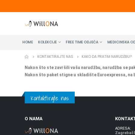
HOME
KOLEKCIJE
FREE TIME ODJEĆA
MEDICINSKA O
KONTAKTIRAJTE NAS
KAKO DA PRATIM NARUDŽBU?
Nakon što ste završili vašu narudžbu, narudžba se pa
Nakon što paket stigne u skladište Euroexpressa, na b
Kontaktirajte nas
O NAMA
KONTAKT
ADRESA:
Zagrebačk