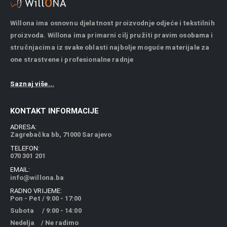
Willona ima osnovnu djelatnost proizvodnje odjeće i tekstilnih
proizvoda. Willona ima primarni cilj pružiti pravim osobama i
stručnjacima iz svake oblasti najbolje moguće materijale za
one strastvene i profesionalne radnje
Saznaj više...
KONTAKT INFORMACIJE
ADRESA:
Zagrebačka bb, 71000 Sarajevo
TELEFON:
070 301 201
EMAIL:
info@willona.ba
RADNO VRIJEME:
Pon - Pet / 9:00 - 17:00
Subota / 9:00 - 14:00
Nedelja / Ne radimo