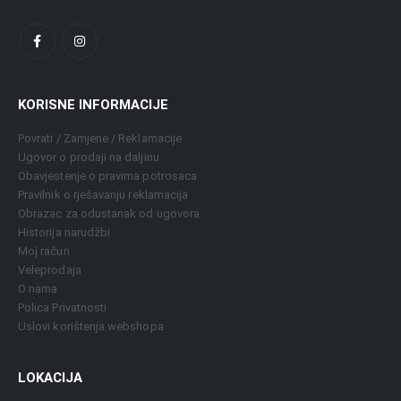
KORISNE INFORMACIJE
Povrati / Zamjene / Reklamacije
Ugovor o prodaji na daljinu
Obavjestenje o pravima potrosaca
Pravilnik o rješavanju reklamacija
Obrazac za odustanak od ugovora
Historija narudžbi
Moj račun
Veleprodaja
O nama
Polica Privatnosti
Uslovi korištenja webshopa
LOKACIJA