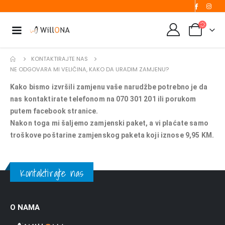
KONTAKTIRAJTE NAS
NE ODGOVARA MI VELIČINA, KAKO DA URADIM ZAMJENU?
Kako bismo izvršili zamjenu vaše narudžbe potrebno je da
nas kontaktirate telefonom na 070 301 201 ili porukom
putem facebook stranice.
Nakon toga mi šaljemo zamjenski paket, a vi plaćate samo
troškove poštarine zamjenskog paketa koji iznose 9,95 KM.
Kontaktirajte nas
O NAMA