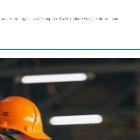
nje i postigle su veliki uspjeh. Kvalitet jakni i veza je bio odličan.