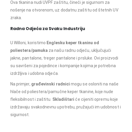
Ova tkanina nudi UVPF zaštitu, čineći je sigurnom za
nošenje na otvorenom, uz dodatnu zaštitu od štetnih UV
zraka.
Radna Odjeća za Svaku Industriju
U Willoni, koristimo
Englesku keper tkaninu od
poliestera/pamuka
za našu radnu odjeću, uključujući
jakne, pantalone, treger pantalone i prsluke. Ovi proizvodi
su savršeni za pojedince i kompanije kojima je potrebna
izdržljiva i udobna odjeća.
Na primjer,
građevinski radnici
mogu se osloniti na naše
hlače od poliestera/pamučne keper tkanine, koje nude
fleksibilnost i zaštitu.
Skladištari
će cijeniti opremu koje
izdržavaju svakodnevnu upotrebu, pružajući im udobnost i
sigurnost.
Hlače Tregerice Optimum plus, radna odjeća, keper tkanina,