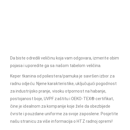
poliesterska i pamuk tkanina, izdržljiva radna odjeća, udobna radna
odjeća, industrijsko pranje, otpornost na habanj,e postojanost boje
tkanine, UVPF zaštita radne uniforme, kvalitetna radna odjeća,
vodonepropusna radna odjeća, funkcionalni džepovi radne odjeće,
moderni kroj radne odjeće, EN 13688 standard, radne uniforme, radna
uniforma, uniforme, radne hlače, radne tregerice
Da biste odredili veličinu koja vam odgovara, izmerite obim
pojasa i uporedite ga sa našom tabelom veličina.
Keper tkanina od poliestera/pamuka je savršen izbor za
radnu odjeću. Njene karakteristike, uključujući pogodnost
za industrijsko pranje, visoku otpornost na habanje,
postojanost boje, UVPF zaštitu i OEKO-TEX® certifikat,
čine je idealnom za kompanije koje žele da obezbijede
čvrste i pouzdane uniforme za svoje zaposlene. Posjetite
našu stranicu za više informacija o HTZ radnoj opremi!