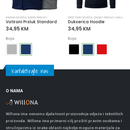
,
UGOSTITELJSTVO
RADNA ODJEĆA
,
RADNI PRSLUCI
FREE TIME ODJEĆA
,
JAKNE I PRSLUCI
,
MAJICE I DUKSERICE
Vatirani Prsluk Standard
Dukserica Hoodie
34,95
KM
34,95
KM
Boja
Boja
Kontaktirajte nas
O NAMA
Willona ima osnovnu djelatnost proizvodnje odjeće i tekstilnih
proizvoda. Willona ima primarni cilj pružiti pravim osobama i
stručnjacima iz svake oblasti najbolje moguće materijale za