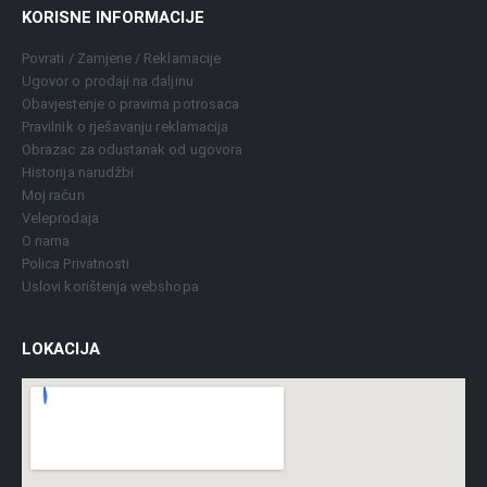
KORISNE INFORMACIJE
Povrati / Zamjene / Reklamacije
Ugovor o prodaji na daljinu
Obavjestenje o pravima potrosaca
Pravilnik o rješavanju reklamacija
Obrazac za odustanak od ugovora
Historija narudžbi
Moj račun
Veleprodaja
O nama
Polica Privatnosti
Uslovi korištenja webshopa
LOKACIJA