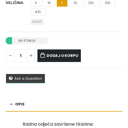
S
M
L
XL
2XL
3XL
VELIČINA
4XL
OČISTI
NA STANJU
DODAJ U KORPU
Ask a Question
OPIS
Radna odjeća savršene tkanine: