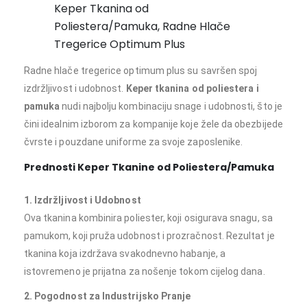
Keper Tkanina od
Poliestera/Pamuka, Radne Hlače
Tregerice Optimum Plus
Radne hlače tregerice optimum plus su savršen spoj
izdržljivost i udobnost.
Keper tkanina od poliestera i
pamuka
nudi najbolju kombinaciju snage i udobnosti, što je
čini idealnim izborom za kompanije koje žele da obezbijede
čvrste i pouzdane uniforme za svoje zaposlenike.
Prednosti Keper Tkanine od Poliestera/Pamuka
1. Izdržljivost i Udobnost
Ova tkanina kombinira poliester, koji osigurava snagu, sa
pamukom, koji pruža udobnost i prozračnost. Rezultat je
tkanina koja izdržava svakodnevno habanje, a
istovremeno je prijatna za nošenje tokom cijelog dana.
2. Pogodnost za Industrijsko Pranje